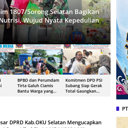
im 1807/Sorong Selatan Bagikan
utrisi, Wujud Nyata Kepedulian
b.Musi Rawas Diduga “Pungli”
a Galuh Ciamis Bantu Warga yang
g Siap Gerak Total Gaungkan
dan SPM
i Wilayah Kecamatan Banjarsari
ang, Rakyat Cemerlang”
i
BPBD dan Perumdam
Komitmen DPD PSI
i
Tirta Galuh Ciamis
Subang Siap Gerak
Bantu Warga yang
Total Gaungkan
 Urus
Terdampak
“Jokowi Menang, PSI
n SPM
Kekeringan di
Senang, Rakyat
Wilayah Kecamatan
Cemerlang”
PT
Banjarsari
esar DPRD Kab.OKU Selatan Mengucapkan