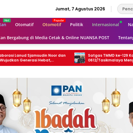
Jumat, 7 Agustus 2026
tan
Otomatif
Otomotif
Politik
Internasional
Na
an Bergabung di Media Cetak & Online NUANSA POST
Tentan
udin Noor dan
Satgas TMMD ke-129 Kodim
Hebat,
0612/Tasikmalaya Menyatu Bersama
Hadirkan
Warga di Masjid Al Huda
pan Anak