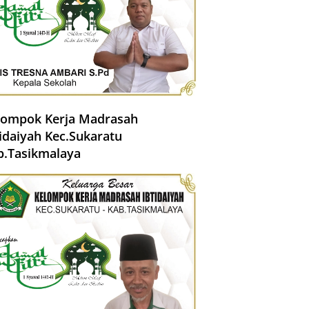
lompok Kerja Madrasah
tidaiyah Kec.Sukaratu
b.Tasikmalaya