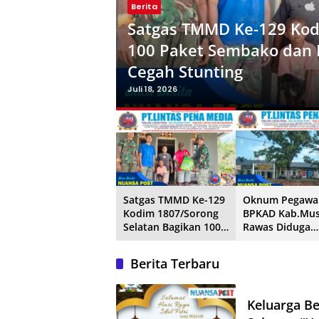
Berita
Satgas TMMD Ke-129 Kod
Berita
Advertorial
Advertorial
Daerah
Banjar
Bandung
Berita
Berita
Ciamis
Daerah
100 Paket Sembako dan N
Oknum Pegawai BPKAD Ka
BPBD dan Perumdam Tirt
Komitmen DPD PSI Suban
Cegah Stunting
#Saat Urus Berkas SPP 
Terdampak Kekeringan d
“Jokowi Menang, PSI Sen
Juli 18, 2026
Juli 15, 2026
Juli 13, 2026
Juli 13, 2026
Satgas TMMD Ke-129
Oknum Pegawa
Kodim 1807/Sorong
BPKAD Kab.Mus
Selatan Bagikan 100
Rawas Diduga
Paket Sembako dan
“Pungli” #Saat
Nutrisi, Wujud Nyata
Berkas SPP da
Berita Terbaru
Kepedulian Cegah
Stunting
Keluarga B