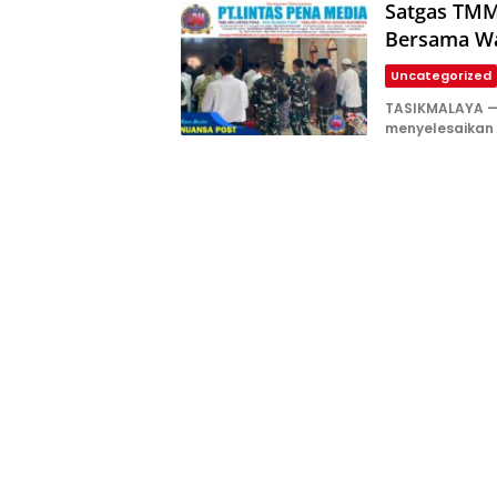
Satgas TMM
Bersama Wa
Uncategorized
TASIKMALAYA —
SKU
menyelesaikan
Nuansa
Post