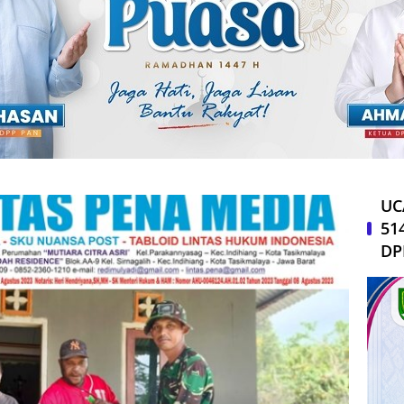
UC
51
DP