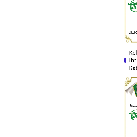
Ke
Ib
Ka