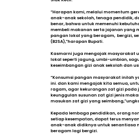
“Harapan kami, melalui momentum gera
anak-anak sekolah, tenaga pendidik, 
benar, bahwa untuk memenuhi kebutuhan
membeli makanan serta jajanan yang 
pangan lokal yang beragam, bergizi, s
(B2SA),”harapan Bupati.
Kasmarni juga mengajak masyarakat un
lokal seperti jagung, umbi-umbian, sa
keseimbangan gizi anak sekolah dan usi
“Konsumsi pangan masyarakat inilah yan
ini. dan kami mengajak kita semua, un
ragam, agar kekurangan zat gizi pada 
keunggulan susunan zat gizi jenis mak
masukan zat gizi yang seimbang,”ungk
Kepada lembaga pendidikan, orang nom
setiap kesempatan, dapat terus meny
anak-anak didiknya untuk senantiasa m
beragam lagi bergizi.