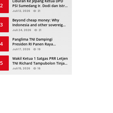
Liburan Ke Jepang Ketua DPD
2
PSI Sumedang Ir. Dodi dan Istri
Kibarkan Bendera PSI “Jangan
Juli 12, 2026
21
Habis Manis Sepah Di Buang”
Beyond cheap money: Why
3
Indonesia and other sovereigns
are turning to panda bonds
Juli 24, 2026
21
Panglima TNI Dampingi
4
Presiden RI Panen Raya
Terpadu TNI, Perkuat
Juli 17, 2026
19
Ketahanan Pangan Nasional
Wakil Ketua 1 Satgas PRR Letjen
5
TNI Richard Tampubolon Tinjau
Padang Sidimpuan dan
Juli 15, 2026
16
Tapanuli Selatan Sumatera
Utara, Ada apa..?