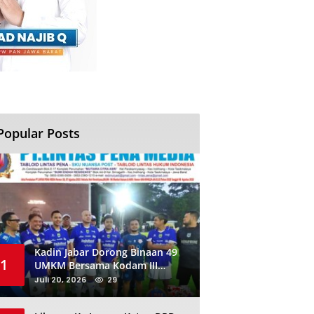
Popular Posts
Kadin Jabar Dorong Binaan 49
1
UMKM Bersama Kodam III
Siliwangi Sambil Nobar Final
Juli 20, 2026
29
Piala Dunia, Akan Ada Investor
Baru di Jabar