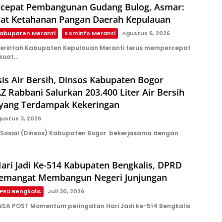
rcepat Pembangunan Gudang Bulog, Asmar:
uat Ketahanan Pangan Daerah Kepulauan
abupaten Meranti
Kominfo Meranti
Agustus 6, 2026
erintah Kabupaten Kepulauan Meranti terus mempercepat
kuat…
sis Air Bersih, Dinsos Kabupaten Bogor
 Rabbani Salurkan 203.400 Liter Air Bersih
 yang Terdampak Kekeringan
ustus 3, 2026
Sosial (Dinsos) Kabupaten Bogor bekerjasama dengan
ari Jadi Ke-514 Kabupaten Bengkalis, DPRD
emangat Membangun Negeri Junjungan
PRD Bengkalis
Juli 30, 2026
NSA POST Momentum peringatan Hari Jadi ke-514 Bengkalis