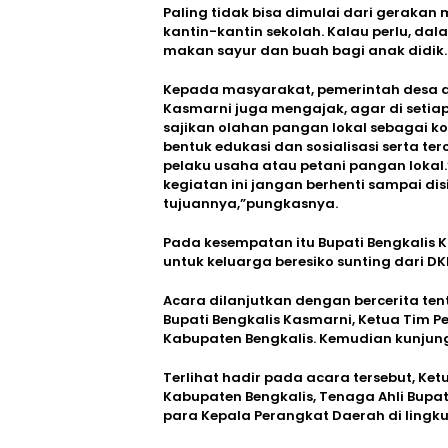
Paling tidak bisa dimulai dari geraka
kantin-kantin sekolah. Kalau perlu, dal
makan sayur dan buah bagi anak didik.
Kepada masyarakat, pemerintah desa d
Kasmarni juga mengajak, agar di setia
sajikan olahan pangan lokal sebagai ko
bentuk edukasi dan sosialisasi serta t
pelaku usaha atau petani pangan loka
kegiatan ini jangan berhenti sampai dis
tujuannya,”pungkasnya.
Pada kesempatan itu Bupati Bengkalis 
untuk keluarga beresiko sunting dari D
Acara dilanjutkan dengan bercerita t
Bupati Bengkalis Kasmarni, Ketua Tim 
Kabupaten Bengkalis. Kemudian kunjun
Terlihat hadir pada acara tersebut, Ke
Kabupaten Bengkalis, Tenaga Ahli Bupat
para Kepala Perangkat Daerah di ling