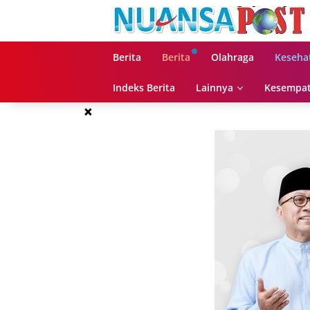
Langsung
ke
konten
Berita
Berita
Olahraga
Keseha
Indeks Berita
Lainnya
Kesempat
×