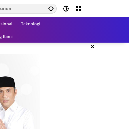
sional
Teknologi
g Kami
×