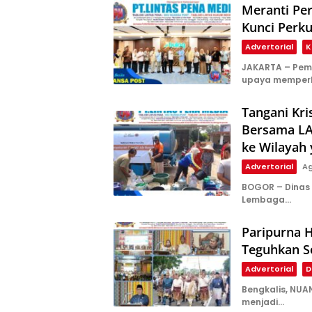
Meranti Pe
Kunci Perk
Advertorial
K
JAKARTA – Pem
upaya memper
Tangani Kri
Bersama LAZ
ke Wilayah
Advertorial
Ag
BOGOR – Dinas 
Lembaga…
Paripurna H
Teguhkan S
Advertorial
D
Bengkalis, NUA
menjadi…