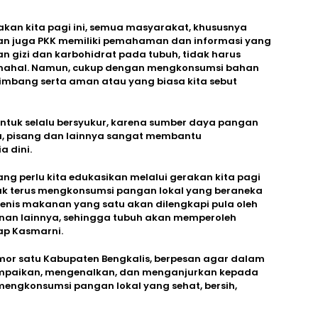
kan kita pagi ini, semua masyarakat, khususnya
dan juga PKK memiliki pemahaman dan informasi yang
 gizi dan karbohidrat pada tubuh, tidak harus
mahal. Namun, cukup dengan mengkonsumsi bahan
eimbang serta aman atau yang biasa kita sebut
tuk selalu bersyukur, karena sumber daya pangan
gu, pisang dan lainnya sangat membantu
a dini.
g perlu kita edukasikan melalui gerakan kita pagi
tuk terus mengkonsumsi pangan lokal yang beraneka
jenis makanan yang satu akan dilengkapi pula oleh
anan lainnya, sehingga tubuh akan memperoleh
ap Kasmarni.
or satu Kabupaten Bengkalis, berpesan agar dalam
ampaikan, mengenalkan, dan menganjurkan kepada
engkonsumsi pangan lokal yang sehat, bersih,