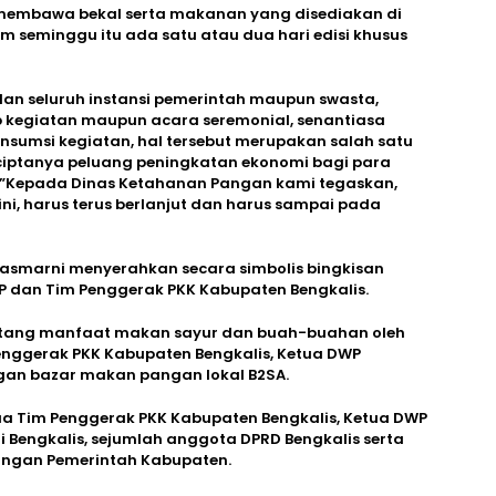
n membawa bekal serta makanan yang disediakan di
am seminggu itu ada satu atau dua hari edisi khusus
an seluruh instansi pemerintah maupun swasta,
p kegiatan maupun acara seremonial, senantiasa
nsumsi kegiatan, hal tersebut merupakan salah satu
erciptanya peluang peningkatan ekonomi bagi para
l.”Kepada Dinas Ketahanan Pangan kami tegaskan,
ini, harus terus berlanjut dan harus sampai pada
Kasmarni menyerahkan secara simbolis bingkisan
KP dan Tim Penggerak PKK Kabupaten Bengkalis.
entang manfaat makan sayur dan buah-buahan oleh
Penggerak PKK Kabupaten Bengkalis, Ketua DWP
gan bazar makan pangan lokal B2SA.
tua Tim Penggerak PKK Kabupaten Bengkalis, Ketua DWP
i Bengkalis, sejumlah anggota DPRD Bengkalis serta
kungan Pemerintah Kabupaten.