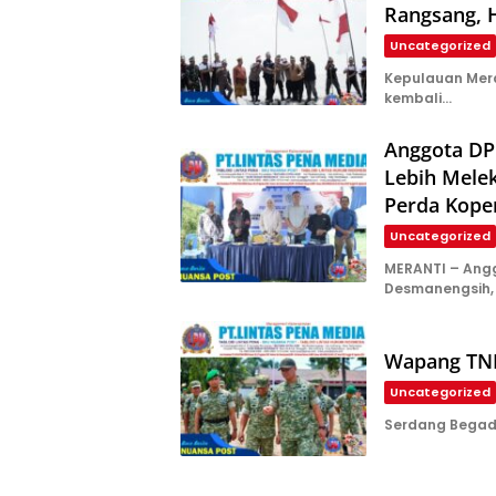
Rangsang, 
Uncategorized
Kepulauan Mera
kembali…
Anggota DP
Lebih Melek
Perda Kope
Uncategorized
MERANTI – Ang
Desmanengsih, 
Wapang TNI 
Uncategorized
Serdang Begada