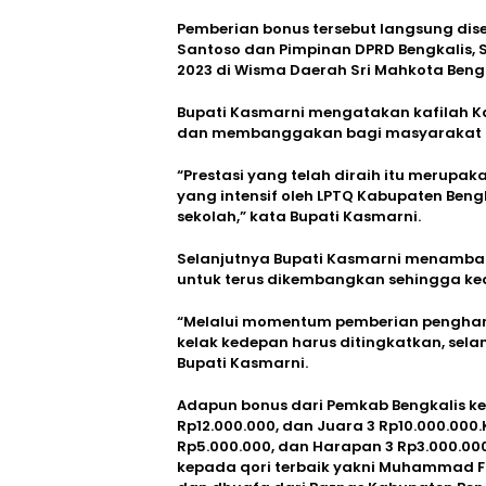
Pemberian bonus tersebut langsung dis
Santoso dan Pimpinan DPRD Bengkalis, 
2023 di Wisma Daerah Sri Mahkota Bengk
Bupati Kasmarni mengatakan kafilah K
dan membanggakan bagi masyarakat K
“Prestasi yang telah diraih itu merupak
yang intensif oleh LPTQ Kabupaten Bengk
sekolah,” kata Bupati Kasmarni.
Selanjutnya Bupati Kasmarni menambahka
untuk terus dikembangkan sehingga ked
“Melalui momentum pemberian pengharg
kelak kedepan harus ditingkatkan, sela
Bupati Kasmarni.
Adapun bonus dari Pemkab Bengkalis ke
Rp12.000.000, dan Juara 3 Rp10.000.000
Rp5.000.000, dan Harapan 3 Rp3.000.00
kepada qori terbaik yakni Muhammad F