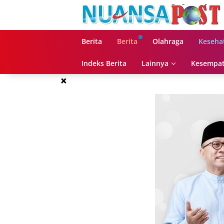
Langsung
ke
konten
Berita
Berita
Olahraga
Keseha
Indeks Berita
Lainnya
Kesempat
×