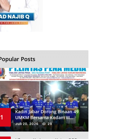
Popular Posts
Kadin Jabar Dorong Binaan 49
1
UMKM Bersama Kodam III
Siliwangi Sambil Nobar Final
Juli 20, 2026
29
Piala Dunia, Akan Ada Investor
Baru di Jabar