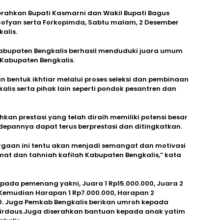
erahkan Bupati Kasmarni dan Wakil Bupati Bagus
Sofyan serta Forkopimda, Sabtu malam, 2 Desember
alis.
abupaten Bengkalis berhasil menduduki juara umum
abupaten Bengkalis.
an bentuk ikhtiar melalui proses seleksi dan pembinaan
alis serta pihak lain seperti pondok pesantren dan
n prestasi yang telah diraih memiliki potensi besar
epannya dapat terus berprestasi dan ditingkatkan.
aan ini tentu akan menjadi semangat dan motivasi
mat dan tahniah kafilah Kabupaten Bengkalis,” kata
pada pemenang yakni, Juara 1 Rp15.000.000, Juara 2
.Kemudian Harapan 1 Rp7.000.000, Harapan 2
0. Juga Pemkab Bengkalis berikan umroh kepada
irdaus.Juga diserahkan bantuan kepada anak yatim