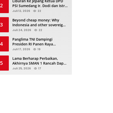
Liburan Ke Jepang Ketua DPD
2
PSI Sumedang Ir. Dodi dan Istri
Kibarkan Bendera PSI “Jangan
Juli 12, 2026
22
Habis Manis Sepah Di Buang”
Beyond cheap money: Why
3
Indonesia and other sovereigns
are turning to panda bonds
Juli 24, 2026
22
Panglima TNI Dampingi
4
Presiden RI Panen Raya
Terpadu TNI, Perkuat
Juli 17, 2026
19
Ketahanan Pangan Nasional
Lama Berharap Perbaikan,
5
Akhirnya SMAN 1 Rancah Dapat
Revitalisasi dan Kini Sedang
Juli 25, 2026
17
Proses Pengerjaan