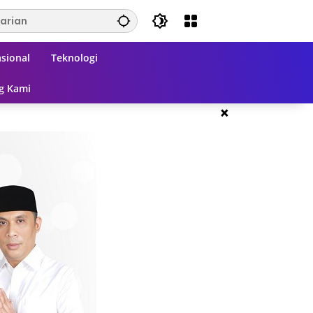
sional
Teknologi
g Kami
×