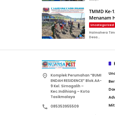
TMMD Ke-12
Menanam Ha
Uncategorized
Halmahera Tim
Desa…
Un
Komplek Perumahan “BUMI
ENDAH RESIDENCE” Blok.AA-
Ber
9 Kel. Sirnagalih –
Da
Kec.Indihiang – Kota
Tasikmalaya
Adv
Mit
085353955509