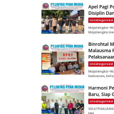
Apel Pagi 
Disiplin Da
Uncategorized
Majalengka–NUA
Majalengka me
Binrohtal M
Malausma P
Pelaksanaa
Uncategorized
Majalengka–NU
keimanan, ket
Harmoni Pe
Baru, Siap 
Uncategorized
SELATPANJANG —
MM.,…