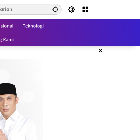
sional
Teknologi
g Kami
×