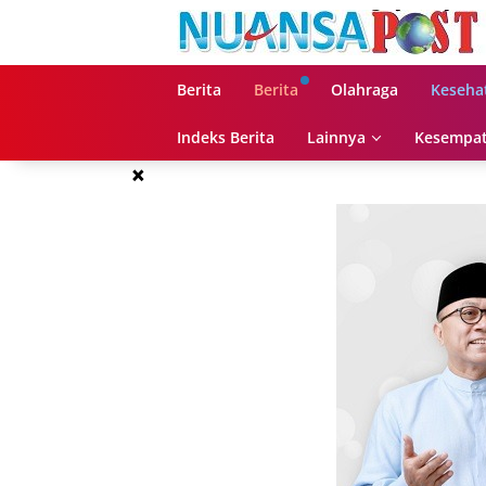
Langsung
ke
konten
Berita
Berita
Olahraga
Keseha
Indeks Berita
Lainnya
Kesempat
×