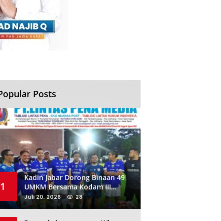
Popular Posts
Kadin Jabar Dorong Binaan 49
1
UMKM Bersama Kodam III
Siliwangi Sambil Nobar Final
Juli 20, 2026
28
Piala Dunia, Akan Ada Investor
Baru di Jabar