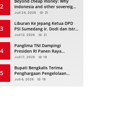
Beyond cheap money: Why
2
Indonesia and other sovereigns
are turning to panda bonds
Juli 24, 2026
21
Liburan Ke Jepang Ketua DPD
3
PSI Sumedang Ir. Dodi dan Istri
Kibarkan Bendera PSI “Jangan
Juli 12, 2026
21
Habis Manis Sepah Di Buang”
Panglima TNI Dampingi
4
Presiden RI Panen Raya
Terpadu TNI, Perkuat
Juli 17, 2026
19
Ketahanan Pangan Nasional
Bupati Bengkalis Terima
5
Penghargaan Pengelolaan
JDIHN Terbaik Kedua dari
Juli 6, 2026
18
Kakanwil Kementerian Hukum
Riau