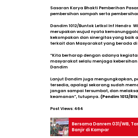
Sasaran Karya Bhakti Pemberihan Pasar 
pembersihan sampah serta pembersihan
Dandim 1012/Buntok Letkol Inf Hendro Wi
merupakan wujud nyata kemanunggalan 
kekompakan dan sinergitas yang baik a
terkait dan Masyarakat yang berada di
“Kita berharap dengan adanya kegiatan b
masyarakat selalu menjaga kebersiha
Dandim
Lanjut Dandim juga mengungkapkan, p
tersedia, apalagi sekarang sudah mema
jangan sampai tersumbat, dan melaksan
keamanan”, tutupnya
. (Pendim 1012/Btk
Post Views:
464
Bersama Danrem 031/WB, Taru
Banjir di Kampar