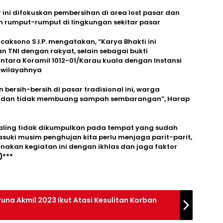
ini difokuskan pembersihan di area lost pasar dan
 rumput-rumput di lingkungan sekitar pasar
caksono S.I.P. mengatakan, “Karya Bhakti ini
TNI dengan rakyat, selain sebagai bukti
ntara Koramil 1012-01/Karau kuala dengan Instansi
 wilayahnya
ersih-bersih di pasar tradisional ini, warga
n dan tidak membuang sampah sembarangan”, Harap
aling tidak dikumpulkan pada tempat yang sudah
suki musim penghujan kita perlu menjaga parit-parit,
akan kegiatan ini dengan ikhlas dan jaga faktor
)***
na Akmil 2023 Ikut Atasi Kesulitan Korban