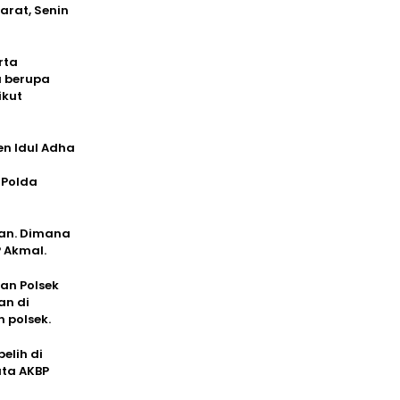
arat, Senin
rta
u berupa
ikut
en Idul Adha
 Polda
ban. Dimana
 Akmal.
ran Polsek
an di
 polsek.
elih di
ata AKBP