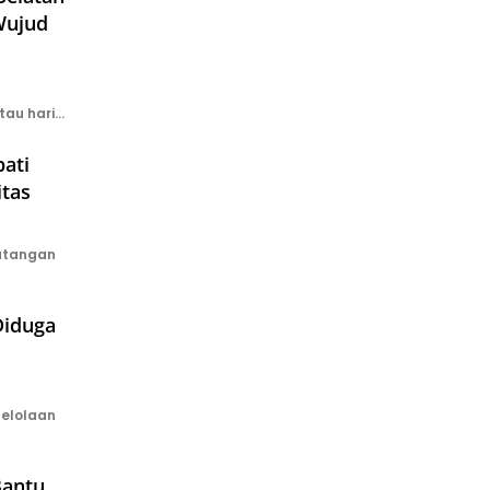
Wujud
tau hari…
ati
itas
datangan
Diduga
elolaan
Bantu