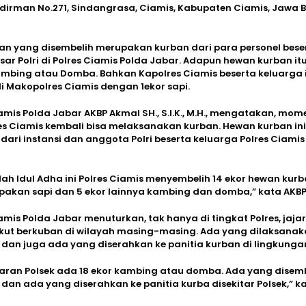
dirman No.271, Sindangrasa, Ciamis, Kabupaten Ciamis, Jawa B
n yang disembelih merupakan kurban dari para personel bese
sar Polri di Polres Ciamis Polda Jabar. Adapun hewan kurban it
mbing atau Domba. Bahkan Kapolres Ciamis beserta keluarga 
i Makopolres Ciamis dengan 1ekor sapi.
amis Polda Jabar AKBP Akmal SH., S.I.K., M.H., mengatakan, mom
res Ciamis kembali bisa melaksanakan kurban. Hewan kurban ini
ari instansi dan anggota Polri beserta keluarga Polres Ciamis
lah Idul Adha ini Polres Ciamis menyembelih 14 ekor hewan kur
pakan sapi dan 5 ekor lainnya kambing dan domba,” kata AKBP
amis Polda Jabar menuturkan, tak hanya di tingkat Polres, jaja
 ikut berkuban di wilayah masing-masing. Ada yang dilaksanak
dan juga ada yang diserahkan ke panitia kurban di lingkungan
jaran Polsek ada 18 ekor kambing atau domba. Ada yang disemb
dan ada yang diserahkan ke panitia kurba disekitar Polsek,” k