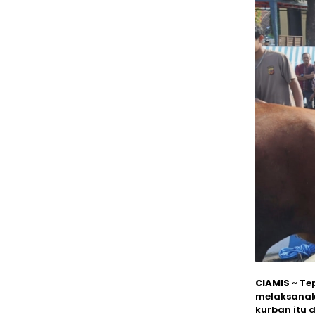
CIAMIS ~
Tep
melaksanak
kurban itu 