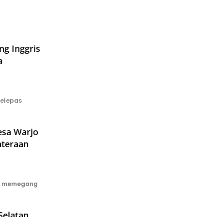
ng Inggris
a
melepas
esa Warjo
hteraan
ni memegang
Selatan