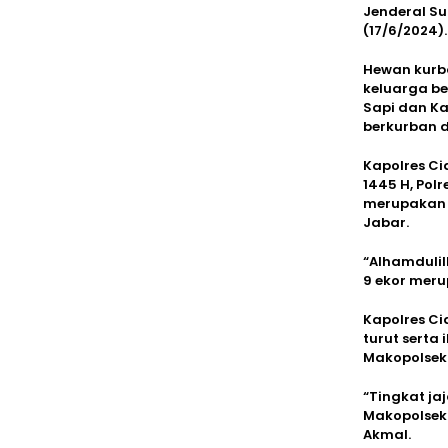
Jenderal Su
(17/6/2024).
Hewan kurba
keluarga be
Sapi dan Ka
berkurban d
Kapolres Ci
1445 H, Pol
merupakan d
Jabar.
“Alhamdulil
9 ekor meru
Kapolres Ci
turut serta
Makopolsek 
“Tingkat ja
Makopolsek 
Akmal.