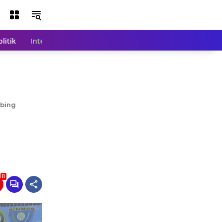
olitik
Internasional
Nasional
Teknologi
Indeks Beri
mbing
11