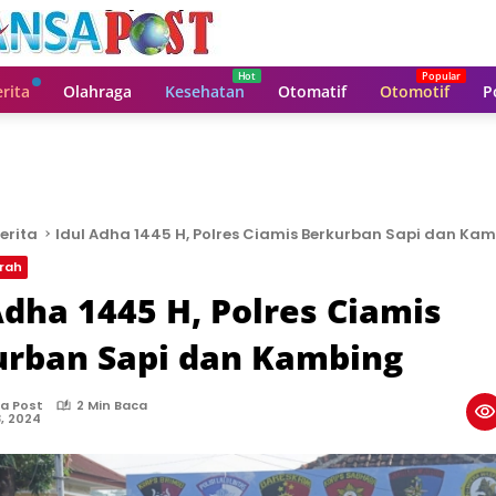
rita
Olahraga
Kesehatan
Otomatif
Otomotif
P
erita
Idul Adha 1445 H, Polres Ciamis Berkurban Sapi dan Ka
rah
Adha 1445 H, Polres Ciamis
urban Sapi dan Kambing
a Post
2 Min Baca
8, 2024