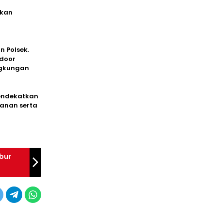
akan
a
n Polsek.
 door
ngkungan
mendekatkan
manan serta
bur