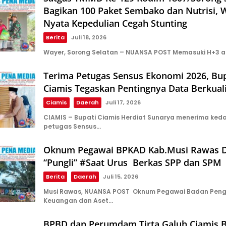
Bagikan 100 Paket Sembako dan Nutrisi, 
Nyata Kepedulian Cegah Stunting
Berita
Juli 18, 2026
Wayer, Sorong Selatan – NUANSA POST Memasuki H+3 a
Terima Petugas Sensus Ekonomi 2026, Bup
Ciamis Tegaskan Pentingnya Data Berkual
Ciamis
Daerah
Juli 17, 2026
CIAMIS – Bupati Ciamis Herdiat Sunarya menerima ke
petugas Sensus…
Oknum Pegawai BPKAD Kab.Musi Rawas 
“Pungli” #Saat Urus Berkas SPP dan SPM
Berita
Daerah
Juli 15, 2026
Musi Rawas, NUANSA POST Oknum Pegawai Badan Peng
Keuangan dan Aset…
BPBD dan Perumdam Tirta Galuh Ciamis 