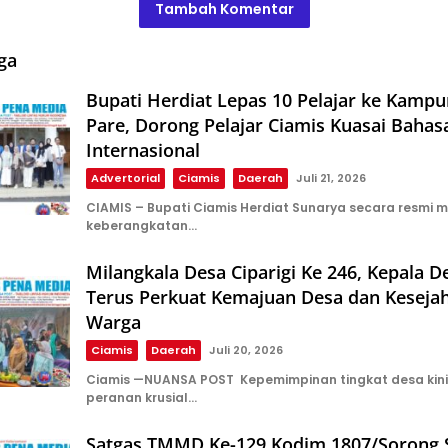
Tambah Komentar
ga
Bupati Herdiat Lepas 10 Pelajar ke Kampu
Pare, Dorong Pelajar Ciamis Kuasai Bahas
Internasional
Advertorial
Ciamis
Daerah
Juli 21, 2026
CIAMIS – Bupati Ciamis Herdiat Sunarya secara resmi 
keberangkatan…
Milangkala Desa Ciparigi Ke 246, Kepala D
Terus Perkuat Kemajuan Desa dan Keseja
Warga
Ciamis
Daerah
Juli 20, 2026
Ciamis —NUANSA POST Kepemimpinan tingkat desa ki
peranan krusial…
Satgas TMMD Ke-129 Kodim 1807/Sorong 