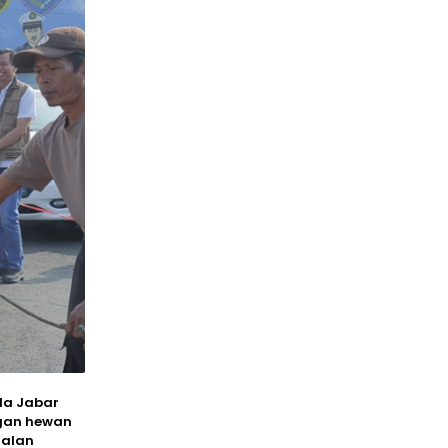
da Jabar
gan hewan
Jalan