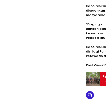
Kapolres C
diserahkan
masyarakat 
“Daging kur
Bahkan pani
kepada war
Polsek atau 
Kapolres C
diri lagi P
ketqwaan d
Post Views:
P
B