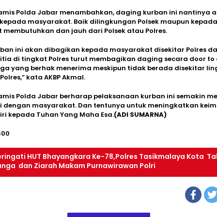
iamis Polda Jabar menambahkan, daging kurban ini nantinya 
 kepada masyarakat. Baik dilingkungan Polsek maupun kepad
membutuhkan dan jauh dari Polsek atau Polres.
ban ini akan dibagikan kepada masyarakat disekitar Polres da
tia di tingkat Polres turut membagikan daging secara door to
ga yang berhak menerima meskipun tidak berada disekitar li
Polres,” kata AKBP Akmal.
iamis Polda Jabar berharap pelaksanaan kurban ini semakin 
olri dengan masyarakat. Dan tentunya untuk meningkatkan kei
iri kepada Tuhan Yang Maha Esa.
(ADI SUMARNA)
600
eringati HUT Bhayangkara Ke-78,Polres Tasikmalaya Kota Ta
unga dan Ziarah Makam Purnawirawan Polri