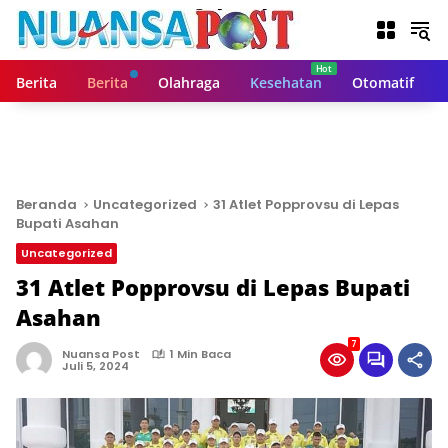
L
a
n
g
Berita
Berita
Olahraga
Kesehatan
Otomatif
s
u
n
g
k
e
Beranda
Uncategorized
31 Atlet Popprovsu di Lepas
k
Bupati Asahan
o
Uncategorized
n
t
31 Atlet Popprovsu di Lepas Bupati
e
Asahan
n
7
Nuansa Post
1 Min Baca
Juli 5, 2024