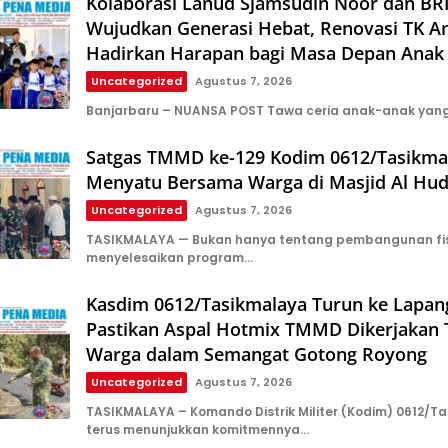
Kolaborasi Lanud Sjamsudin Noor dan BR
Wujudkan Generasi Hebat, Renovasi TK A
Hadirkan Harapan bagi Masa Depan Anak
Uncategorized
Agustus 7, 2026
Banjarbaru – NUANSA POST Tawa ceria anak-anak yang 
Satgas TMMD ke-129 Kodim 0612/Tasikma
Menyatu Bersama Warga di Masjid Al Hu
Uncategorized
Agustus 7, 2026
TASIKMALAYA — Bukan hanya tentang pembangunan fis
menyelesaikan program…
Kasdim 0612/Tasikmalaya Turun ke Lapan
Pastikan Aspal Hotmix TMMD Dikerjakan 
Warga dalam Semangat Gotong Royong
Uncategorized
Agustus 7, 2026
TASIKMALAYA – Komando Distrik Militer (Kodim) 0612/T
terus menunjukkan komitmennya…