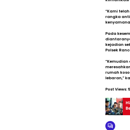
“Kami telah
rangka anti
kenyamanan
Pada kesem
diantarany
kejadian se
Polsek Ranc
“Kemudian 
meresahkan
rumah koso
lebaran,” 
Post Views:
H
B