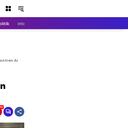
olitik
Internasional
Nasional
Teknologi
Indeks Beri
ontren Ar
an
10