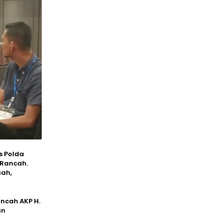
s Polda
 Rancah.
cah,
ancah AKP H.
an