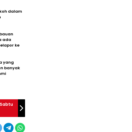
okoh dalam
n
mbauan
a ada
elapor ke
ya yang
an banyak
hmi
 Sabtu