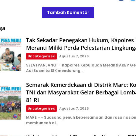
Tambah Komentar
ga
Tak Sekadar Penegakan Hukum, Kapolres
Meranti Miliki Perda Pelestarian Lingkung
Uncategorized
Agustus 7, 2026
SELATPANJANG—-Kapolres Kepulauan Meranti AKBP Ged
Adi Sasmita SIK mendorong…
Semarak Kemerdekaan di Distrik Mare: Ko
TNI dan Masyarakat Gelar Berbagai Lomb
81 RI
Uncategorized
Agustus 7, 2026
​MARE –– Suasana penuh kebersamaan dan rasa nasion
membuncah di…