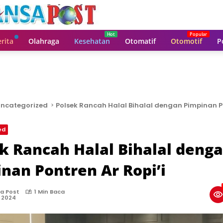
rita
Olahraga
Kesehatan
Otomatif
Otomotif
P
ncategorized
Polsek Rancah Halal Bihalal dengan Pimpinan P
ed
k Rancah Halal Bihalal deng
nan Pontren Ar Ropi’i
a Post
1 Min Baca
, 2024