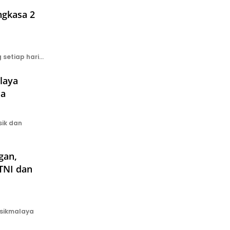
I
ngkasa 2
setiap hari…
laya
da
ik dan
gan,
TNI dan
asikmalaya