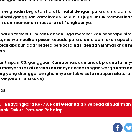
 menghadiri kegiatan halal bi halal dengan para ulama dan t
sipasi gangguan kamtibmas. Selain itu juga untuk memberika
 dan keamanan masyarakat,” ungkapnya.
patan tersebut, Polsek Rancah juga memberikan beberapa hi
a, menyampaikan pesan kepada para ulama dan tokoh apabil
kecil apapun agar segera berkoordinasi dengan Binmas atau m
ah.
antisipasi C3, gangguan Kamtibmas, dan tindak pidana lainn
 masyarakat dikarenakan banyak kedatangan warga kota d
ng yang ditinggal penghuninya untuk wisata maupun silatura
katanya(ADI SUMARNA)
528
UT Bhayangkara Ke-78, Polri Gelar Balap Sepeda di Sudirman
esok, Diikuti Ratusan Pebalap