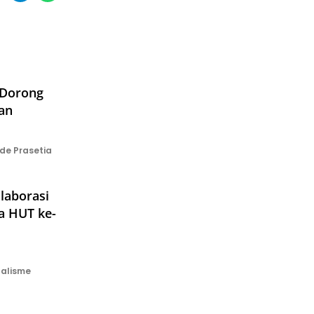
 Dorong
an
e Prasetia
laborasi
a HUT ke-
alisme