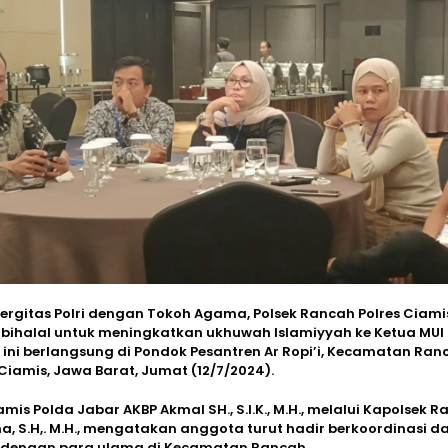
nergitas Polri dengan Tokoh Agama, Polsek Rancah Polres Ciami
 bihalal untuk meningkatkan ukhuwah Islamiyyah ke Ketua MUI
 ini berlangsung di Pondok Pesantren Ar Ropi’i, Kecamatan Ran
iamis, Jawa Barat, Jumat (12/7/2024).
mis Polda Jabar AKBP Akmal SH., S.I.K., M.H., melalui Kapolsek R
a, S.H,. M.H., mengatakan anggota turut hadir berkoordinasi d
 dengan para ulama di Kecamatan Rancah.