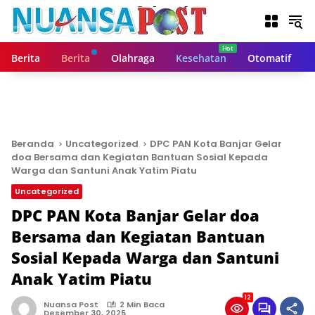
L
a
n
g
Berita
Berita
Olahraga
Kesehatan
Otomatif
s
u
n
g
k
e
Beranda
Uncategorized
DPC PAN Kota Banjar Gelar
k
doa Bersama dan Kegiatan Bantuan Sosial Kepada
o
Warga dan Santuni Anak Yatim Piatu
n
Uncategorized
t
DPC PAN Kota Banjar Gelar doa
e
n
Bersama dan Kegiatan Bantuan
Sosial Kepada Warga dan Santuni
Anak Yatim Piatu
12
Nuansa Post
2 Min Baca
Desember 30, 2025