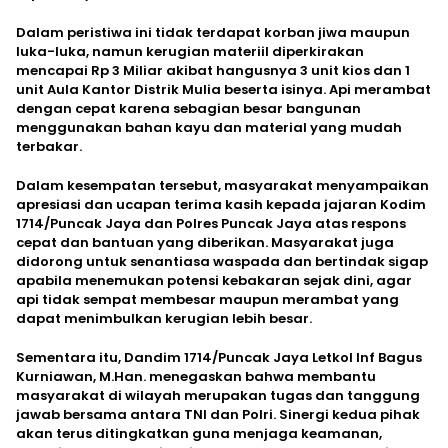
Dalam peristiwa ini tidak terdapat korban jiwa maupun
luka-luka, namun kerugian materiil diperkirakan
mencapai Rp 3 Miliar akibat hangusnya 3 unit kios dan 1
unit Aula Kantor Distrik Mulia beserta isinya. Api merambat
dengan cepat karena sebagian besar bangunan
menggunakan bahan kayu dan material yang mudah
terbakar.
Dalam kesempatan tersebut, masyarakat menyampaikan
apresiasi dan ucapan terima kasih kepada jajaran Kodim
1714/Puncak Jaya dan Polres Puncak Jaya atas respons
cepat dan bantuan yang diberikan. Masyarakat juga
didorong untuk senantiasa waspada dan bertindak sigap
apabila menemukan potensi kebakaran sejak dini, agar
api tidak sempat membesar maupun merambat yang
dapat menimbulkan kerugian lebih besar.
Sementara itu, Dandim 1714/Puncak Jaya Letkol Inf Bagus
Kurniawan, M.Han. menegaskan bahwa membantu
masyarakat di wilayah merupakan tugas dan tanggung
jawab bersama antara TNI dan Polri. Sinergi kedua pihak
akan terus ditingkatkan guna menjaga keamanan,