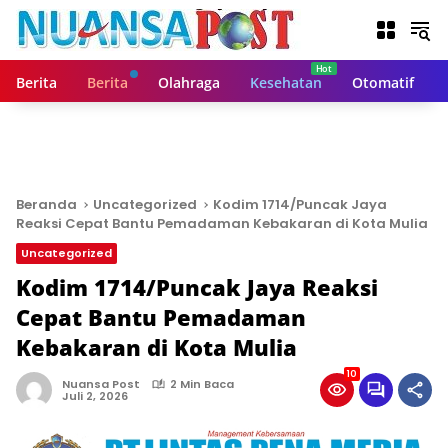
L
a
n
g
Berita
Berita
Olahraga
Kesehatan
Otomatif
s
u
n
g
k
e
Beranda
Uncategorized
Kodim 1714/Puncak Jaya
k
Reaksi Cepat Bantu Pemadaman Kebakaran di Kota Mulia
o
Uncategorized
n
t
Kodim 1714/Puncak Jaya Reaksi
e
Cepat Bantu Pemadaman
n
Kebakaran di Kota Mulia
10
Nuansa Post
2 Min Baca
Juli 2, 2026