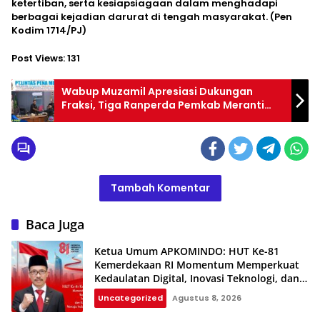
ketertiban, serta kesiapsiagaan dalam menghadapi
berbagai kejadian darurat di tengah masyarakat. (Pen
Kodim 1714/PJ)
Post Views:
131
Wabup Muzamil Apresiasi Dukungan
Fraksi, Tiga Ranperda Pemkab Meranti
Melaju ke Tahap Pembahasan
Tambah Komentar
Baca Juga
Ketua Umum APKOMINDO: HUT Ke-81
Kemerdekaan RI Momentum Memperkuat
Kedaulatan Digital, Inovasi Teknologi, dan
Kepastian Hukum Menuju Indonesia Emas
Uncategorized
Agustus 8, 2026
2045