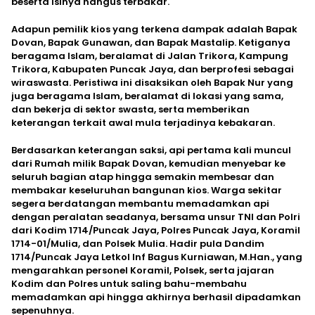
beserta isinya hangus terbakar.
Adapun pemilik kios yang terkena dampak adalah Bapak
Dovan, Bapak Gunawan, dan Bapak Mastalip. Ketiganya
beragama Islam, beralamat di Jalan Trikora, Kampung
Trikora, Kabupaten Puncak Jaya, dan berprofesi sebagai
wiraswasta. Peristiwa ini disaksikan oleh Bapak Nur yang
juga beragama Islam, beralamat di lokasi yang sama,
dan bekerja di sektor swasta, serta memberikan
keterangan terkait awal mula terjadinya kebakaran.
Berdasarkan keterangan saksi, api pertama kali muncul
dari Rumah milik Bapak Dovan, kemudian menyebar ke
seluruh bagian atap hingga semakin membesar dan
membakar keseluruhan bangunan kios. Warga sekitar
segera berdatangan membantu memadamkan api
dengan peralatan seadanya, bersama unsur TNI dan Polri
dari Kodim 1714/Puncak Jaya, Polres Puncak Jaya, Koramil
1714-01/Mulia, dan Polsek Mulia. Hadir pula Dandim
1714/Puncak Jaya Letkol Inf Bagus Kurniawan, M.Han., yang
mengarahkan personel Koramil, Polsek, serta jajaran
Kodim dan Polres untuk saling bahu-membahu
memadamkan api hingga akhirnya berhasil dipadamkan
sepenuhnya.