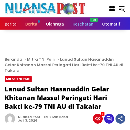
L
a
n
g
Berita
Berita
Olahraga
Kesehatan
Otomatif
s
u
n
g
k
e
Beranda
Mitra TNI Polri
Lanud Sultan Hasanuddin
k
Gelar Khitanan Massal Peringati Hari Bakti ke-79 TNI AU di
o
Takalar
n
Mitra TNI Polri
t
Lanud Sultan Hasanuddin Gelar
e
n
Khitanan Massal Peringati Hari
Bakti ke-79 TNI AU di Takalar
6
Nuansa Post
2 Min Baca
Juli 3, 2026