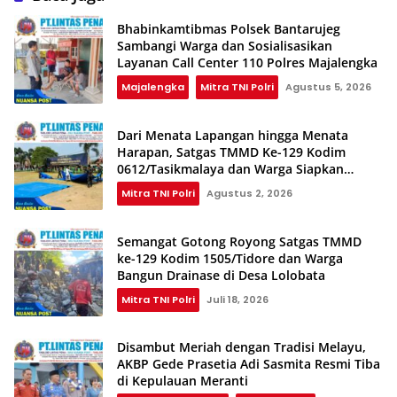
Bhabinkamtibmas Polsek Bantarujeg
Sambangi Warga dan Sosialisasikan
Layanan Call Center 110 Polres Majalengka
Majalengka
Mitra TNI Polri
Agustus 5, 2026
Dari Menata Lapangan hingga Menata
Harapan, Satgas TMMD Ke-129 Kodim
0612/Tasikmalaya dan Warga Siapkan
Shalat Istisqa
Mitra TNI Polri
Agustus 2, 2026
Semangat Gotong Royong Satgas TMMD
ke-129 Kodim 1505/Tidore dan Warga
Bangun Drainase di Desa Lolobata
Mitra TNI Polri
Juli 18, 2026
Disambut Meriah dengan Tradisi Melayu,
AKBP Gede Prasetia Adi Sasmita Resmi Tiba
di Kepulauan Meranti