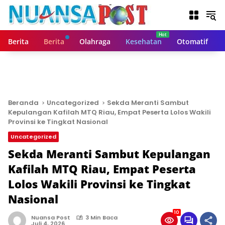
L
a
n
g
Berita
Berita
Olahraga
Kesehatan
Otomatif
s
u
n
g
k
e
Beranda
Uncategorized
Sekda Meranti Sambut
k
Kepulangan Kafilah MTQ Riau, Empat Peserta Lolos Wakili
o
Provinsi ke Tingkat Nasional
n
Uncategorized
t
Sekda Meranti Sambut Kepulangan
e
n
Kafilah MTQ Riau, Empat Peserta
Lolos Wakili Provinsi ke Tingkat
Nasional
10
Nuansa Post
3 Min Baca
Juli 4, 2026