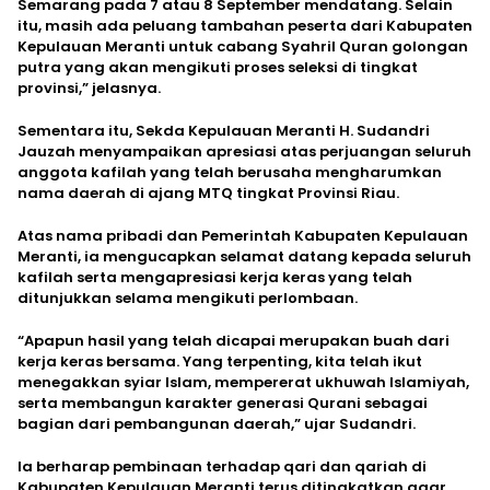
Semarang pada 7 atau 8 September mendatang. Selain
itu, masih ada peluang tambahan peserta dari Kabupaten
Kepulauan Meranti untuk cabang Syahril Quran golongan
putra yang akan mengikuti proses seleksi di tingkat
provinsi,” jelasnya.
Sementara itu, Sekda Kepulauan Meranti H. Sudandri
Jauzah menyampaikan apresiasi atas perjuangan seluruh
anggota kafilah yang telah berusaha mengharumkan
nama daerah di ajang MTQ tingkat Provinsi Riau.
Atas nama pribadi dan Pemerintah Kabupaten Kepulauan
Meranti, ia mengucapkan selamat datang kepada seluruh
kafilah serta mengapresiasi kerja keras yang telah
ditunjukkan selama mengikuti perlombaan.
“Apapun hasil yang telah dicapai merupakan buah dari
kerja keras bersama. Yang terpenting, kita telah ikut
menegakkan syiar Islam, mempererat ukhuwah Islamiyah,
serta membangun karakter generasi Qurani sebagai
bagian dari pembangunan daerah,” ujar Sudandri.
Ia berharap pembinaan terhadap qari dan qariah di
Kabupaten Kepulauan Meranti terus ditingkatkan agar