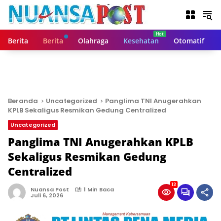
L
a
n
g
Berita
Berita
Olahraga
Kesehatan
Otomatif
s
u
n
g
k
e
Beranda
Uncategorized
Panglima TNI Anugerahkan
k
KPLB Sekaligus Resmikan Gedung Centralized
o
Uncategorized
n
t
Panglima TNI Anugerahkan KPLB
e
Sekaligus Resmikan Gedung
n
Centralized
13
Nuansa Post
1 Min Baca
Juli 6, 2026