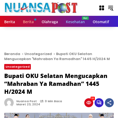
L
a
n
g
Berita
Berita
Olahraga
Kesehatan
Otomatif
s
u
n
g
k
e
Beranda
Uncategorized
Bupati OKU Selatan
k
Mengucapkan "Mahraban Ya Ramadhan" 1445 H/2024 M
o
Uncategorized
n
t
Bupati OKU Selatan Mengucapkan
e
“Mahraban Ya Ramadhan” 1445
n
H/2024 M
10
Nuansa Post
0 Min Baca
Maret 23, 2024