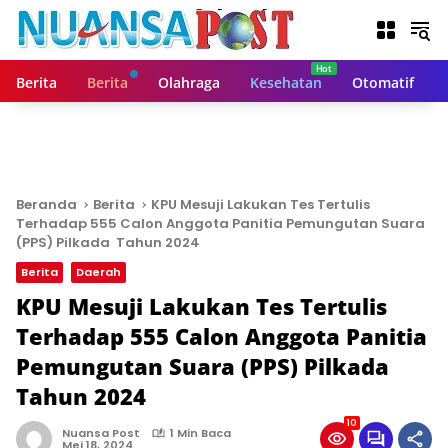
L
a
n
g
Berita
Berita
Olahraga
Kesehatan
Otomatif
s
u
n
g
k
e
Beranda
Berita
KPU Mesuji Lakukan Tes Tertulis
k
Terhadap 555 Calon Anggota Panitia Pemungutan Suara
o
(PPS) Pilkada Tahun 2024
n
Berita
Daerah
t
KPU Mesuji Lakukan Tes Tertulis
e
n
Terhadap 555 Calon Anggota Panitia
Pemungutan Suara (PPS) Pilkada
Tahun 2024
10
Nuansa Post
1 Min Baca
Mei 18, 2024