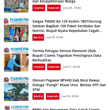
dan Kesejahteraan Warga
Ciamis
Daerah
Juli 20, 2026
Satgas TMMD Ke-129 Kodim 1807/Sorong
Selatan Bagikan 100 Paket Sembako dan
Nutrisi, Wujud Nyata Kepedulian Cegah
Stunting
Berita
Juli 18, 2026
Terima Petugas Sensus Ekonomi 2026,
Bupati Ciamis Tegaskan Pentingnya Data
Berkualitas
Ciamis
Daerah
Juli 17, 2026
Oknum Pegawai BPKAD Kab.Musi Rawas
Diduga “Pungli” #Saat Urus Berkas SPP dan
SPM
Berita
Daerah
Juli 15, 2026
BPBD dan Perumdam Tirta Galuh Ciamis