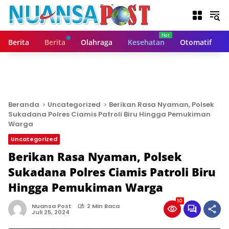
L
a
n
g
Berita
Berita
Olahraga
Kesehatan
Otomatif
s
u
n
g
k
e
Beranda
Uncategorized
Berikan Rasa Nyaman, Polsek
k
Sukadana Polres Ciamis Patroli Biru Hingga Pemukiman
o
Warga
n
Uncategorized
t
Berikan Rasa Nyaman, Polsek
e
n
Sukadana Polres Ciamis Patroli Biru
Hingga Pemukiman Warga
10
Nuansa Post
2 Min Baca
Juli 25, 2024