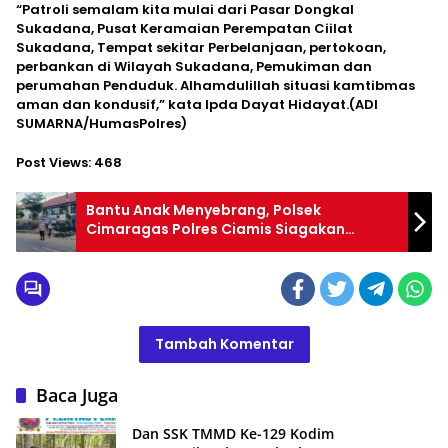
“Patroli semalam kita mulai dari Pasar Dongkal
Sukadana, Pusat Keramaian Perempatan Ciilat
Sukadana, Tempat sekitar Perbelanjaan, pertokoan,
perbankan di Wilayah Sukadana, Pemukiman dan
perumahan Penduduk. Alhamdulillah situasi kamtibmas
aman dan kondusif,” kata Ipda Dayat Hidayat.(ADI
SUMARNA/HumasPolres)
Post Views:
468
Bantu Anak Menyebrang, Polsek
Cimaragas Polres Ciamis Siagakan
Personel di Depan Sekolah
Tambah Komentar
Baca Juga
Dan SSK TMMD Ke-129 Kodim