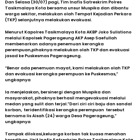
Dan Selasa (30/07) pagi, Tim Inafis Satreskrim Polres
Tasikmalaya Kota bersama unsur Muspika dan dibantu
warga sekitar, melakukan olah Tempat Kejadian Perkara
(TKP) selanjutnya melakukan evakuasi.
Menurut Kapolres Tasikmalaya Kota AKBP Joko Sulistiono
melalui Kapolsek Pagerageung AKP Asep Saefullah
membenarkan adanya penemuan kerangka
perempuan,pihaknya melakukan olah TKP dan evakuasi
jasad ke Puskesmas Pagerageung.
“Benar ada penemuan mayat, kami melakukan olah TKP
dan evakuasi kerangka perempuan ke Puskesmas,”
ungkapnya
Ia menjelaskan, bersinergi dengan Muspika dan
masyarakat, pihaknya berhasil mengevakuasi melalui
medan yang sulit dan terjal.”Dari ciri ciri baju dan sandal
korban, teridentifikasi kerangka perempuan tersebut
bernama Iis Aisah (24) warga Desa Pagerageung,”
ungkapnya
Tampak dilokasi,keluarga korban tak kuasa menahan
kesedihan, Unit Inafis Satreskrim Polres Tasikmalaya Kota