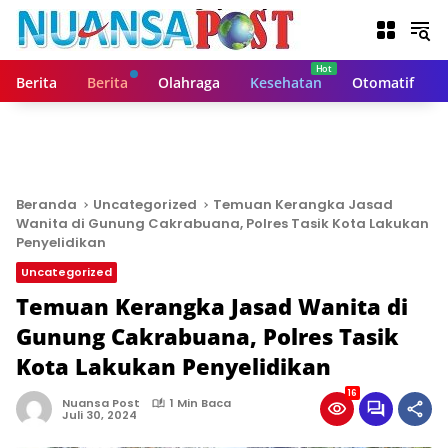
L
a
n
g
Berita
Berita
Olahraga
Kesehatan
Otomatif
s
u
n
g
k
e
Beranda
Uncategorized
Temuan Kerangka Jasad
k
Wanita di Gunung Cakrabuana, Polres Tasik Kota Lakukan
o
Penyelidikan
n
Uncategorized
t
Temuan Kerangka Jasad Wanita di
e
n
Gunung Cakrabuana, Polres Tasik
Kota Lakukan Penyelidikan
16
Nuansa Post
1 Min Baca
Juli 30, 2024