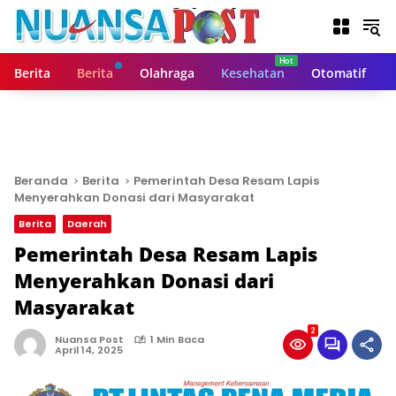
L
a
n
g
Berita
Berita
Olahraga
Kesehatan
Otomatif
s
u
n
g
k
e
Beranda
Berita
Pemerintah Desa Resam Lapis
k
Menyerahkan Donasi dari Masyarakat
o
Berita
Daerah
n
t
Pemerintah Desa Resam Lapis
e
Menyerahkan Donasi dari
n
Masyarakat
2
Nuansa Post
1 Min Baca
April 14, 2025