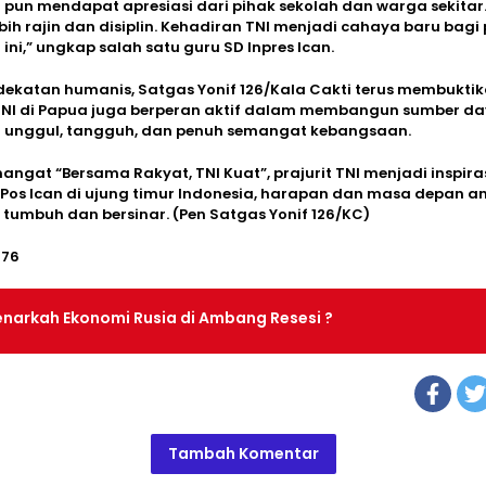
i pun mendapat apresiasi dari pihak sekolah dan warga sekitar
ebih rajin dan disiplin. Kehadiran TNI menjadi cahaya baru bagi
ini,” ungkap salah satu guru SD Inpres Ican.
dekatan humanis, Satgas Yonif 126/Kala Cakti terus membukt
TNI di Papua juga berperan aktif dalam membangun sumber d
 unggul, tangguh, dan penuh semangat kebangsaan.
ngat “Bersama Rakyat, TNI Kuat”, prajurit TNI menjadi inspira
Pos Ican di ujung timur Indonesia, harapan dan masa depan 
 tumbuh dan bersinar. (Pen Satgas Yonif 126/KC)
276
enarkah Ekonomi Rusia di Ambang Resesi ?
Tambah Komentar