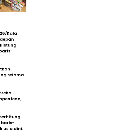
126/Kala
 depan
listung
baris-
atkan
yang selama
ereka
npos Ican,
berhitung
 baris-
usia dini.