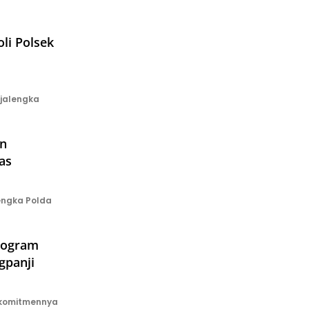
li Polsek
jalengka
an
as
engka Polda
Program
gpanji
 komitmennya