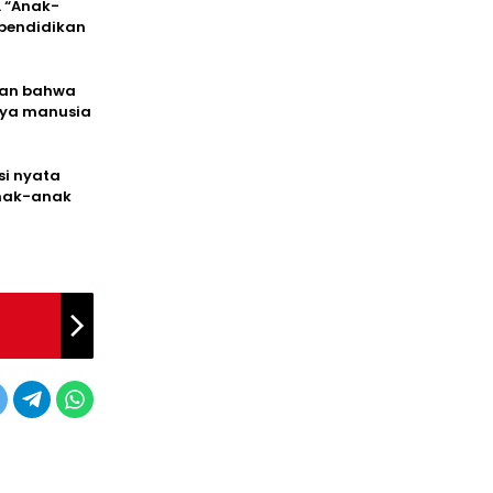
. “Anak-
 pendidikan
ikan bahwa
aya manusia
si nyata
anak-anak