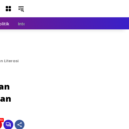
olitik
Internasional
Nasional
Teknologi
Indeks Beri
 Literasi
can
nan
10