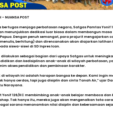
el – NUANSA POST
a bertugas menjaga perbatasan negara, Satgas Pamtas Yonif 
Ican menunjukkan dedikasi luar biasa dalam membangun masa
Papua. Dengan penuh semangat, para prajurit mengajarkan ca
enulis, berhitung) dan direncanakan akan diajarkan latihan 
ada siswa-siswi di SD Inpres Ican.
i dilakukan sebagai bagian dari upaya Satgas untuk meningk
ndidikan dan kedisiplinan anak-anak di wilayah perbatasan, 
inim akses pendidikan dan pembinaan karakter.
di wilayah ini adalah harapan bangsa ke depan. Kami ingin m
 hanya cerdas, tapi juga disiplin dan cinta Tanah Air,” ujar Da
utu Narayana.
rit Yonif 126/KC membimbing anak-anak belajar membaca dan 
ahap. Tak hanya itu, mereka juga akan mengenalkan tata cara
bagai sarana menanamkan nilai disiplin dan kebersamaan sejak 