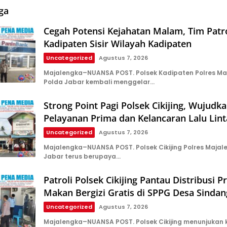
ga
Cegah Potensi Kejahatan Malam, Tim Patro
Kadipaten Sisir Wilayah Kadipaten
Uncategorized
Agustus 7, 2026
Majalengka–NUANSA POST. Polsek Kadipaten Polres Ma
Polda Jabar kembali menggelar…
Strong Point Pagi Polsek Cikijing, Wujudk
Pelayanan Prima dan Kelancaran Lalu Lint
Uncategorized
Agustus 7, 2026
Majalengka–NUANSA POST. Polsek Cikijing Polres Majal
Jabar terus berupaya…
Patroli Polsek Cikijing Pantau Distribusi 
Makan Bergizi Gratis di SPPG Desa Sindan
Uncategorized
Agustus 7, 2026
Majalengka–NUANSA POST. Polsek Cikijing menunjukan