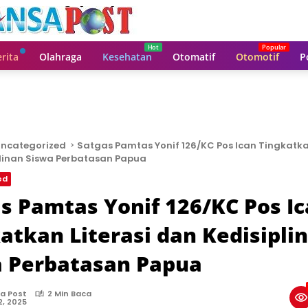
rita
Olahraga
Kesehatan
Otomatif
Otomotif
P
ncategorized
Satgas Pamtas Yonif 126/KC Pos Ican Tingkatkan
linan Siswa Perbatasan Papua
ed
s Pamtas Yonif 126/KC Pos I
atkan Literasi dan Kedisipli
a Perbatasan Papua
a Post
2 Min Baca
2, 2025