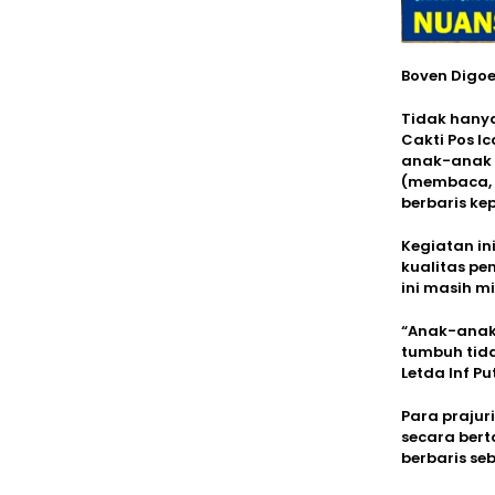
Boven Digo
Tidak hany
Cakti Pos 
anak-anak 
(membaca, m
berbaris kep
Kegiatan in
kualitas pe
ini masih m
“Anak-anak 
tumbuh tidak
Letda Inf P
Para praju
secara bert
berbaris se