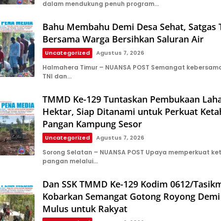
dalam mendukung penuh program…
Bahu Membahu Demi Desa Sehat, Satga
Bersama Warga Bersihkan Saluran Air
Uncategorized
Agustus 7, 2026
Halmahera Timur – NUANSA POST Semangat kebersam
TNI dan…
TMMD Ke-129 Tuntaskan Pembukaan Laha
Hektar, Siap Ditanami untuk Perkuat Ket
Pangan Kampung Sesor
Uncategorized
Agustus 7, 2026
Sorong Selatan – NUANSA POST Upaya memperkuat ke
pangan melalui…
Dan SSK TMMD Ke-129 Kodim 0612/Tasik
Kobarkan Semangat Gotong Royong Demi 
Mulus untuk Rakyat