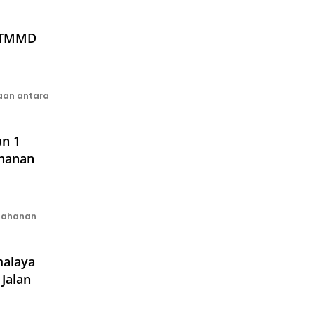
s TMMD
aan antara
n 1
ahanan
tahanan
malaya
Jalan