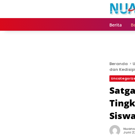
L
a
n
g
Berita
Be
s
u
n
g
k
e
Beranda
U
k
dan Kedisip
o
n
Uncategoriz
t
Satga
e
n
Tingk
Sisw
Nuans
Juni 2