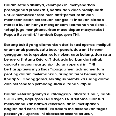
Dalam setiap aksinya, kelompok ini menyebarkan
propaganda provokatif, hoaks, dan video manipulatif
untuk membakar sentimen anti-pemerintah dan
memecah belah persatuan bangsa. “Tindakan biadab
mereka bukan hanya mengancam keamanan nasional,
tetapi juga menghancurkan masa depan masyarakat
Papua itu sendiri,” tambah Kapuspen TNI.
Barang bukti yang diamankan dari lokasi operasi meliputi
enam anak panah, satu busur panah, dua unit telepon
genggam, satu speaker, satu noken, satu kalung, dan satu
bendera Bintang Kejora. Tidak ada korban dari pihak
aparat maupun warga sipil dalam operasi ini. TNI
berharap tewasnya Enos Tipagau menjadi momentum
penting dalam melemahkan jaringan teror bersenjata
Kodap VIII Soanggama, sekaligus membuka ruang damai
dan percepatan pembangunan di tanah Papua.
Dalam keterangannya di Cilangkap Jakarta Timur, Sabtu
5 Juli 2025, Kapuspen TNI Mayjen TNI Kristomei Sianturi
menyampaikan bahwa keberhasilan ini merupakan
bagian dari konsistensi TNI dalam melaksanakan tugas
pokoknya .“Operasi ini dilakukan secara terukur,