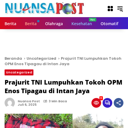
L
a
n
g
Berita
Berita
Olahraga
Kesehatan
Otomatif
s
u
n
g
k
e
Beranda
Uncategorized
Prajurit TNI Lumpuhkan Tokoh
k
OPM Enos Tipagau di Intan Jaya
o
Uncategorized
n
t
Prajurit TNI Lumpuhkan Tokoh OPM
e
Enos Tipagau di Intan Jaya
n
11
Nuansa Post
3 Min Baca
Juli 6, 2025