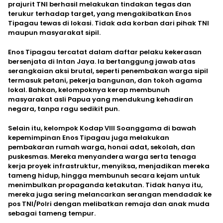
prajurit TNI berhasil melakukan tindakan tegas dan
terukur terhadap target, yang mengakibatkan Enos
Tipagau tewas di lokasi. Tidak ada korban dari pihak TNI
maupun masyarakat sipil.
Enos Tipagau tercatat dalam daftar pelaku kekerasan
bersenjata di Intan Jaya. Ia bertanggung jawab atas
serangkaian aksi brutal, seperti penembakan warga sipil
termasuk petani, pekerja bangunan, dan tokoh agama
lokal. Bahkan, kelompoknya kerap membunuh
masyarakat asli Papua yang mendukung kehadiran
negara, tanpa ragu sedikit pun.
Selain itu, kelompok Kodap VIII Soanggama di bawah
kepemimpinan Enos Tipagau juga melakukan
pembakaran rumah warga, honai adat, sekolah, dan
puskesmas. Mereka menyandera warga serta tenaga
kerja proyek infrastruktur, menyiksa, menjadikan mereka
tameng hidup, hingga membunuh secara kejam untuk
menimbulkan propaganda ketakutan. Tidak hanya itu,
mereka juga sering melancarkan serangan mendadak ke
pos TNI/Polri dengan melibatkan remaja dan anak muda
sebagai tameng tempur.