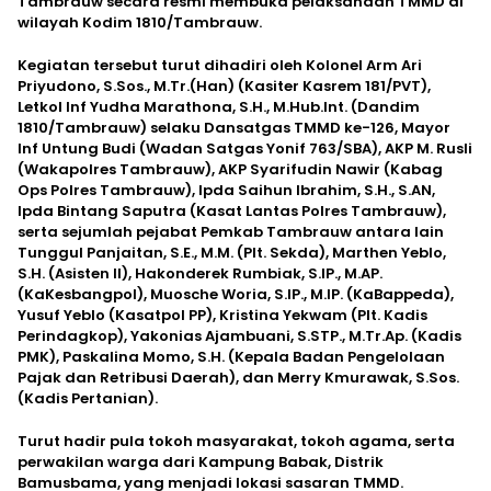
Tambrauw secara resmi membuka pelaksanaan TMMD di
wilayah Kodim 1810/Tambrauw.
Kegiatan tersebut turut dihadiri oleh Kolonel Arm Ari
Priyudono, S.Sos., M.Tr.(Han) (Kasiter Kasrem 181/PVT),
Letkol Inf Yudha Marathona, S.H., M.Hub.Int. (Dandim
1810/Tambrauw) selaku Dansatgas TMMD ke-126, Mayor
Inf Untung Budi (Wadan Satgas Yonif 763/SBA), AKP M. Rusli
(Wakapolres Tambrauw), AKP Syarifudin Nawir (Kabag
Ops Polres Tambrauw), Ipda Saihun Ibrahim, S.H., S.AN,
Ipda Bintang Saputra (Kasat Lantas Polres Tambrauw),
serta sejumlah pejabat Pemkab Tambrauw antara lain
Tunggul Panjaitan, S.E., M.M. (Plt. Sekda), Marthen Yeblo,
S.H. (Asisten II), Hakonderek Rumbiak, S.IP., M.AP.
(KaKesbangpol), Muosche Woria, S.IP., M.IP. (KaBappeda),
Yusuf Yeblo (Kasatpol PP), Kristina Yekwam (Plt. Kadis
Perindagkop), Yakonias Ajambuani, S.STP., M.Tr.Ap. (Kadis
PMK), Paskalina Momo, S.H. (Kepala Badan Pengelolaan
Pajak dan Retribusi Daerah), dan Merry Kmurawak, S.Sos.
(Kadis Pertanian).
Turut hadir pula tokoh masyarakat, tokoh agama, serta
perwakilan warga dari Kampung Babak, Distrik
Bamusbama, yang menjadi lokasi sasaran TMMD.