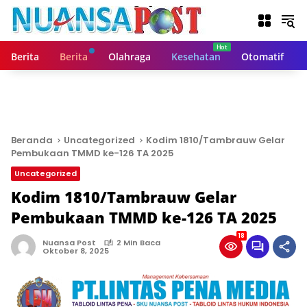
L
a
n
g
Berita
Berita
Olahraga
Kesehatan
Otomatif
s
u
n
g
k
e
Beranda
Uncategorized
Kodim 1810/Tambrauw Gelar
k
Pembukaan TMMD ke-126 TA 2025
o
Uncategorized
n
t
Kodim 1810/Tambrauw Gelar
e
Pembukaan TMMD ke-126 TA 2025
n
18
Nuansa Post
2 Min Baca
Oktober 8, 2025