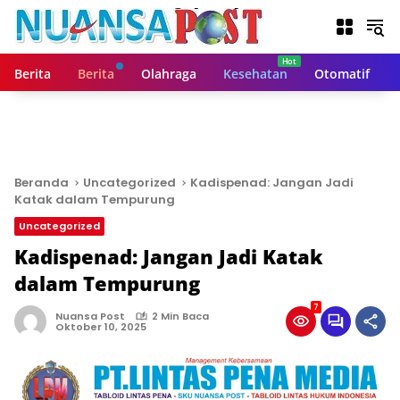
L
a
n
g
Berita
Berita
Olahraga
Kesehatan
Otomatif
s
u
n
g
k
e
Beranda
Uncategorized
Kadispenad: Jangan Jadi
k
Katak dalam Tempurung
o
Uncategorized
n
t
Kadispenad: Jangan Jadi Katak
e
dalam Tempurung
n
7
Nuansa Post
2 Min Baca
Oktober 10, 2025