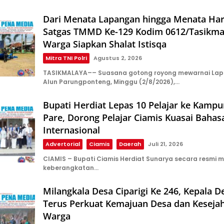
Dari Menata Lapangan hingga Menata Har
Satgas TMMD Ke-129 Kodim 0612/Tasikma
Warga Siapkan Shalat Istisqa
Mitra TNI Polri
Agustus 2, 2026
TASIKMALAYA–– Suasana gotong royong mewarnai Lap
Alun Parungponteng, Minggu (2/8/2026),…
Bupati Herdiat Lepas 10 Pelajar ke Kampu
Pare, Dorong Pelajar Ciamis Kuasai Bahas
Internasional
Advertorial
Ciamis
Daerah
Juli 21, 2026
CIAMIS – Bupati Ciamis Herdiat Sunarya secara resmi 
keberangkatan…
Milangkala Desa Ciparigi Ke 246, Kepala D
Terus Perkuat Kemajuan Desa dan Keseja
Warga