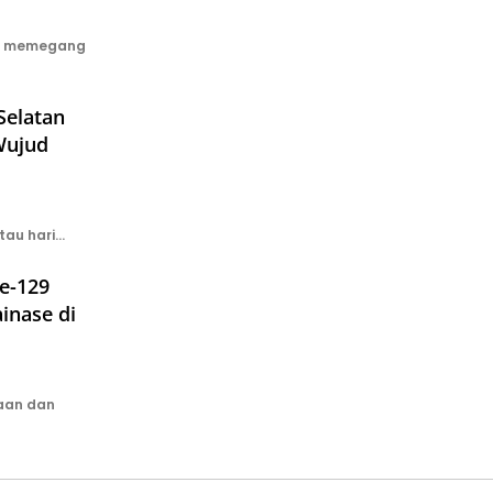
ni memegang
Selatan
Wujud
tau hari…
e-129
inase di
aan dan