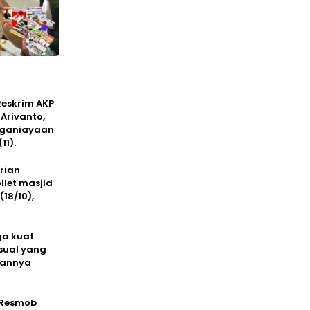
 Reskrim AKP
Arivanto,
enganiayaan
11).
rian
let masjid
18/10),
ga kuat
sual yang
gannya
m Resmob