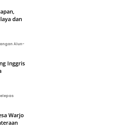
apan,
laya dan
angan Alun-
ng Inggris
a
melepas
esa Warjo
hteraan