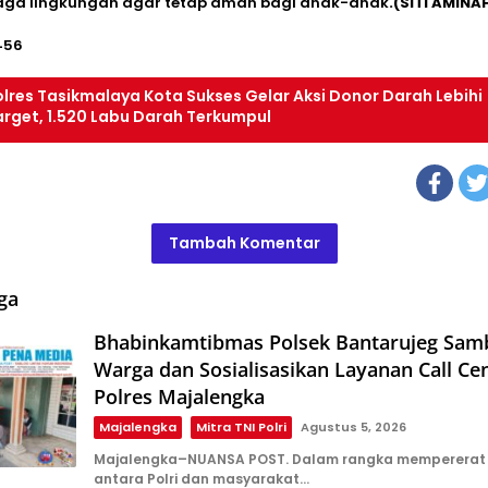
ga lingkungan agar tetap aman bagi anak-anak
.(SITI AMINAH
456
olres Tasikmalaya Kota Sukses Gelar Aksi Donor Darah Lebihi
arget, 1.520 Labu Darah Terkumpul
Tambah Komentar
ga
Bhabinkamtibmas Polsek Bantarujeg Sam
Warga dan Sosialisasikan Layanan Call Ce
Polres Majalengka
Majalengka
Mitra TNI Polri
Agustus 5, 2026
Majalengka–NUANSA POST. Dalam rangka mempererat 
antara Polri dan masyarakat…