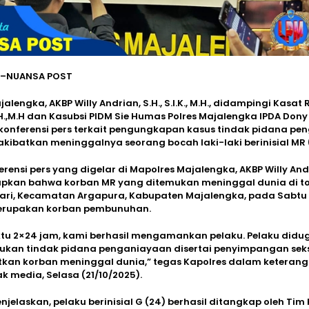
a–NUANSA POST
alengka, AKBP Willy Andrian, S.H., S.I.K., M.H., didampingi Kasat
H.,M.H dan Kasubsi PIDM Sie Humas Polres Majalengka IPDA Dony 
konferensi pers terkait pengungkapan kasus tindak pidana p
ibatkan meninggalnya seorang bocah laki-laki berinisial MR (
rensi pers yang digelar di Mapolres Majalengka, AKBP Willy And
kan bahwa korban MR yang ditemukan meninggal dunia di toi
ri, Kecamatan Argapura, Kabupaten Majalengka, pada Sabtu (
erupakan korban pembunuhan.
tu 2×24 jam, kami berhasil mengamankan pelaku. Pelaku didu
kukan tindak pidana penganiayaan disertai penyimpangan sek
kan korban meninggal dunia,” tegas Kapolres dalam keteran
 media, Selasa (21/10/2025).
njelaskan, pelaku berinisial G (24) berhasil ditangkap oleh Ti