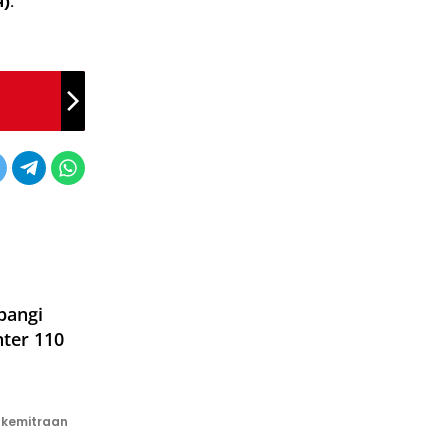
).
bangi
nter 110
kemitraan