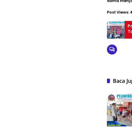
sama menja
Post Views:
P
T
Baca Ju