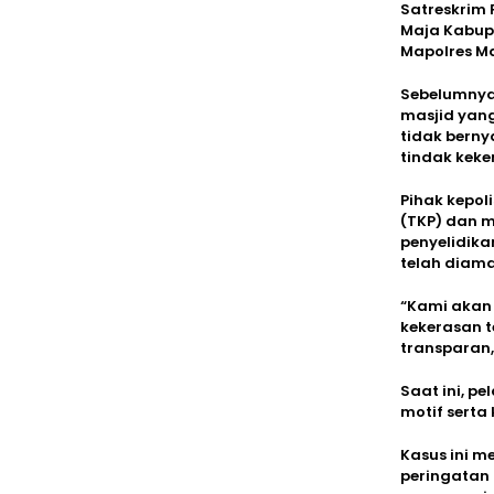
Satreskrim 
Maja Kabup
Mapolres Ma
Sebelumnya,
masjid yan
tidak bern
tindak keke
Pihak kepol
(TKP) dan m
penyelidika
telah diam
“Kami akan 
kekerasan t
transparan,
Saat ini, p
motif serta
Kasus ini m
peringatan