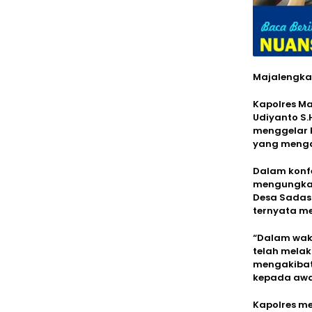
Majalengk
Kapolres Maj
Udiyanto S.
menggelar 
yang mengak
Dalam konfe
mengungkap
Desa Sadasa
ternyata m
“Dalam wak
telah mela
mengakibat
kepada awak
Kapolres me