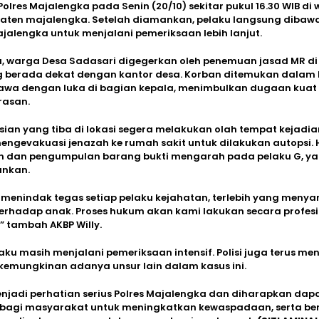
Polres Majalengka pada Senin (20/10) sekitar pukul 16.30 WIB di 
aten majalengka. Setelah diamankan, pelaku langsung dibawa
jalengka untuk menjalani pemeriksaan lebih lanjut.
 warga Desa Sadasari digegerkan oleh penemuan jasad MR di t
g berada dekat dengan kantor desa. Korban ditemukan dalam 
yawa dengan luka di bagian kepala, menimbulkan dugaan kua
rasan.
isian yang tiba di lokasi segera melakukan olah tempat kejadi
engevakuasi jenazah ke rumah sakit untuk dilakukan autopsi. 
n dan pengumpulan barang bukti mengarah pada pelaku G, yan
ankan.
menindak tegas setiap pelaku kejahatan, terlebih yang menya
erhadap anak. Proses hukum akan kami lakukan secara profes
” tambah AKBP Willy.
elaku masih menjalani pemeriksaan intensif. Polisi juga terus m
 kemungkinan adanya unsur lain dalam kasus ini.
enjadi perhatian serius Polres Majalengka dan diharapkan dap
 bagi masyarakat untuk meningkatkan kewaspadaan, serta b