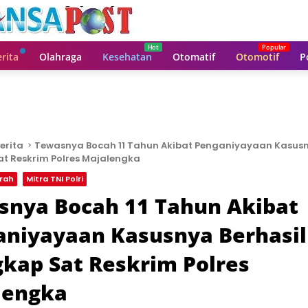
rita
Olahraga
Kesehatan
Otomatif
Otomotif
P
erita
Tewasnya Bocah 11 Tahun Akibat Penganiyayaan Kasusn
t Reskrim Polres Majalengka
rah
Mitra TNI Polri
snya Bocah 11 Tahun Akibat
aniyayaan Kasusnya Berhasil
kap Sat Reskrim Polres
lengka