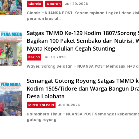
Ciamis
Daerah
Juli 20, 2026
Ciamis —NUANSA POST Kepemimpinan tingkat desa ki
peranan krusial…
Satgas TMMD Ke-129 Kodim 1807/Sorong 
Bagikan 100 Paket Sembako dan Nutrisi, 
Nyata Kepedulian Cegah Stunting
Berita
Juli 18, 2026
Wayer, Sorong Selatan – NUANSA POST Memasuki H+3 a
Semangat Gotong Royong Satgas TMMD k
Kodim 1505/Tidore dan Warga Bangun Dra
Desa Lolobata
Mitra TNI Polri
Juli 18, 2026
Halmahera Timur – NUANSA POST Semangat kebersam
gotong royong…