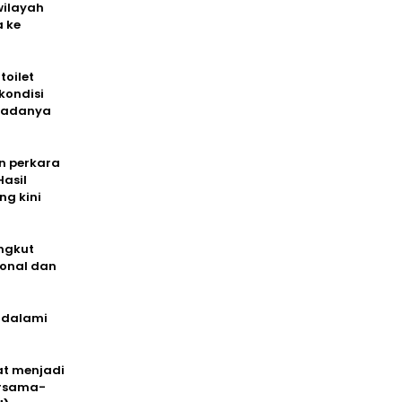
wilayah
 ke
oilet
kondisi
t adanya
an perkara
Hasil
g kini
ngkut
ional dan
endalami
at menjadi
ersama-