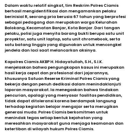
Dalam waktu relatif singkat, tim Reskrim Polres Ciamis
berhasil mengidentifikasi dan mengamankan pelaku
berinisial R, seorang pria berusia 67 tahun yang berprofesi
sebagai pedagang dan merupakan warga Kelurahan
Balokang, Kecamatan Banjar, Kota Banjar. Dari tangan
pelaku, polisi juga menyita barang bukti berupa satu unit
proyektor, satu unit laptop, satu unit chromebook, serta
satu batang linggis yang digunakan untuk mencongkel
jendela dan laci saat melancarkan aksinya.
Kapolres Ciamis AKBP H. Hidayatullah, S.H., S.I.K.
menjelaskan bahwa pengungkapan kasus ini merupakan
hasil kerja cepat dan profesional dari jajarannya,
khususnya Satuan Reserse Kriminal Polres Ciamis yang
bekerja dengan penuh dedikasi dalam menindaklanjuti
laporan masyarakat. Ia menegaskan bahwa tindakan
pencurian, apalagi yang menyasar fasilitas pendidikan,
tidak dapat ditoleransi karena berdampak langsung
terhadap kegiatan belajar mengajar serta merugikan
generasi muda. Polres Ciamis berkomitmen untuk
menindak tegas setiap bentuk kejahatan yang
meresahkan masyarakat guna menjaga keamanan dan
ketertiban di wilayah hukum Polres Ciamis.