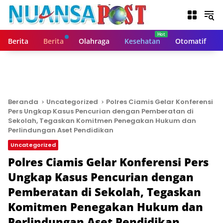
L
a
n
g
Berita
Berita
Olahraga
Kesehatan
Otomatif
s
u
n
g
k
e
Beranda
Uncategorized
Polres Ciamis Gelar Konferensi
k
Pers Ungkap Kasus Pencurian dengan Pemberatan di
o
Sekolah, Tegaskan Komitmen Penegakan Hukum dan
n
Perlindungan Aset Pendidikan
t
Uncategorized
e
Polres Ciamis Gelar Konferensi Pers
n
Ungkap Kasus Pencurian dengan
Pemberatan di Sekolah, Tegaskan
Komitmen Penegakan Hukum dan
Perlindungan Aset Pendidikan