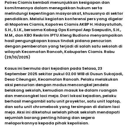
Polres Ciamis kembali menunjukkan kesigapan dan
komitmennya dalam menegakkan hukum serta
melindungi kepentingan masyarakat, khususnya di sektor
pendidikan. Melalui kegiatan konferensi pers yang digelar
di Mapolres Ciamis, Kapolres Ciamis AKBP H. Hidayatullah,
S.H., S.I.K., bersama Kabag Ops Kompol Aep Saepudin, S.H.,
M.M., dan KBO Reskrim IPTU Ateng Budiono menyampaikan
hasil pengungkapan kasus tindak pidana pencurian
dengan pemberatan yang terjadi di salah satu sekolah di
wilayah Kecamatan Rancah, Kabupaten Ciamis. Rabu
(29/10/2025)
Kasus ini bermula dari kejadian pada Selasa, 23
September 2025 sekitar pukul 02.00 WIB di Dusun Sukajadi,
Desa Cileungsir, Kecamatan Rancah. Pelaku melakukan
aksi pencurian dengan modus mencongkel jendela
belakang sekolah, kemudian masuk ke dalam ruangan
dan mencongkel laci meja. Dari lokasi kejadian, pelaku
berhasil mengambil satu unit proyektor, satu unit laptop,
dan satu unit chromebook yang tersimpan di dalam laci
meja. Aksi ini diketahui setelah pihak sekolah mendapati
sejumlah barang penting hilang dan segera
melaporkannya kepada pihak kepolisian.