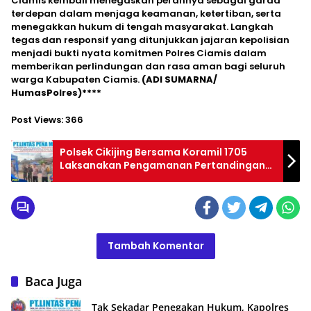
Ciamis kembali menegaskan perannya sebagai garda
terdepan dalam menjaga keamanan, ketertiban, serta
menegakkan hukum di tengah masyarakat. Langkah
tegas dan responsif yang ditunjukkan jajaran kepolisian
menjadi bukti nyata komitmen Polres Ciamis dalam
memberikan perlindungan dan rasa aman bagi seluruh
warga Kabupaten Ciamis.
(ADI SUMARNA/
HumasPolres)****
Post Views:
366
Polsek Cikijing Bersama Koramil 1705
Laksanakan Pengamanan Pertandingan
Sepak Bola SU-CI Cup 2025
Tambah Komentar
Baca Juga
Tak Sekadar Penegakan Hukum, Kapolres