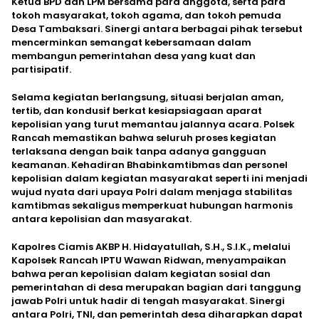
Ketua BPD dan LPM bersama para anggota, serta para
tokoh masyarakat, tokoh agama, dan tokoh pemuda
Desa Tambaksari. Sinergi antara berbagai pihak tersebut
mencerminkan semangat kebersamaan dalam
membangun pemerintahan desa yang kuat dan
partisipatif.
Selama kegiatan berlangsung, situasi berjalan aman,
tertib, dan kondusif berkat kesiapsiagaan aparat
kepolisian yang turut memantau jalannya acara. Polsek
Rancah memastikan bahwa seluruh proses kegiatan
terlaksana dengan baik tanpa adanya gangguan
keamanan. Kehadiran Bhabinkamtibmas dan personel
kepolisian dalam kegiatan masyarakat seperti ini menjadi
wujud nyata dari upaya Polri dalam menjaga stabilitas
kamtibmas sekaligus memperkuat hubungan harmonis
antara kepolisian dan masyarakat.
Kapolres Ciamis AKBP H. Hidayatullah, S.H., S.I.K., melalui
Kapolsek Rancah IPTU Wawan Ridwan, menyampaikan
bahwa peran kepolisian dalam kegiatan sosial dan
pemerintahan di desa merupakan bagian dari tanggung
jawab Polri untuk hadir di tengah masyarakat. Sinergi
antara Polri, TNI, dan pemerintah desa diharapkan dapat