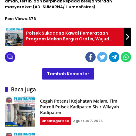
aman, tertib, dan berpihak kepada kesejahteraan
masyarakat.(ADI SUMARNA/ HumasPolres)
Post Views:
376
Polsek Sukadana Kawal Pemerataan
Program Makan Bergizi Gratis, Wujud
Kepedulian Polri terhadap Kesejahteraan
Masyarakat
Tambah Komentar
Baca Juga
Cegah Potensi Kejahatan Malam, Tim
Patroli Polsek Kadipaten Sisir Wilayah
Kadipaten
Uncategorized
Agustus 7, 2026