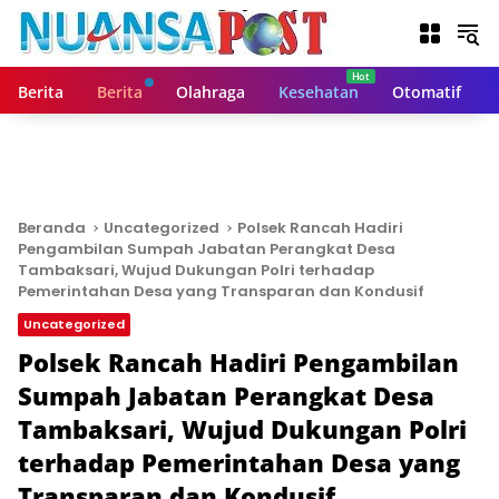
L
a
n
g
Berita
Berita
Olahraga
Kesehatan
Otomatif
s
u
n
g
k
e
Beranda
Uncategorized
Polsek Rancah Hadiri
k
Pengambilan Sumpah Jabatan Perangkat Desa
o
Tambaksari, Wujud Dukungan Polri terhadap
n
Pemerintahan Desa yang Transparan dan Kondusif
t
Uncategorized
e
Polsek Rancah Hadiri Pengambilan
n
Sumpah Jabatan Perangkat Desa
Tambaksari, Wujud Dukungan Polri
terhadap Pemerintahan Desa yang
Transparan dan Kondusif