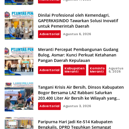
Dinilai Profesional oleh Kemendagri,
GAPERKASINDO Tawarkan Solusi Inovatif
untuk Pemerintah Daerah
Advertorial
Agustus 6, 2026
Meranti Percepat Pembangunan Gudang
Bulog, Asmar: Kunci Perkuat Ketahanan
Pangan Daerah Kepulauan
Kabupaten
Kominfo
Agustus
Advertorial
Meranti
Meranti
6, 2026
Tangani Krisis Air Bersih, Dinsos Kabupaten
Bogor Bersama LAZ Rabbani Salurkan
203.400 Liter Air Bersih ke Wilayah yang
Terdampak Kekeringan
Advertorial
Agustus 3, 2026
Paripurna Hari Jadi Ke-514 Kabupaten
Bengkalis, DPRD Teguhkan Semangat