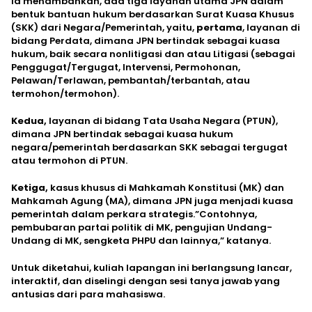
Ia menambahkan, ada tiga layanan utama JPN dalam
bentuk bantuan hukum berdasarkan Surat Kuasa Khusus
(SKK) dari Negara/Pemerintah, yaitu,
pertama
, layanan di
bidang Perdata, dimana JPN bertindak sebagai kuasa
hukum, baik secara nonlitigasi dan atau Litigasi (sebagai
Penggugat/Tergugat, Intervensi, Permohonan,
Pelawan/Terlawan, pembantah/terbantah, atau
termohon/termohon).
Kedua,
layanan di bidang Tata Usaha Negara (PTUN),
dimana JPN bertindak sebagai kuasa hukum
negara/pemerintah berdasarkan SKK sebagai tergugat
atau termohon di PTUN.
Ketiga,
kasus khusus di Mahkamah Konstitusi (MK) dan
Mahkamah Agung (MA), dimana JPN juga menjadi kuasa
pemerintah dalam perkara strategis.”Contohnya,
pembubaran partai politik di MK, pengujian Undang-
Undang di MK, sengketa PHPU dan lainnya,” katanya.
Untuk diketahui, kuliah lapangan ini berlangsung lancar,
interaktif, dan diselingi dengan sesi tanya jawab yang
antusias dari para mahasiswa.