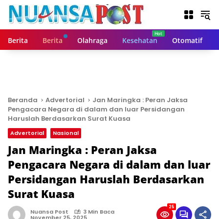
L
a
n
g
Berita
Berita
Olahraga
Kesehatan
Otomatif
s
u
n
g
k
e
Beranda
Advertorial
Jan Maringka : Peran Jaksa
k
Pengacara Negara di dalam dan luar Persidangan
o
Haruslah Berdasarkan Surat Kuasa
n
Advertorial
Nasional
t
Jan Maringka : Peran Jaksa
e
n
Pengacara Negara di dalam dan luar
Persidangan Haruslah Berdasarkan
Surat Kuasa
25
Nuansa Post
3 Min Baca
November 25, 2025