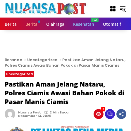
L
a
n
g
Berita
Berita
Olahraga
Kesehatan
Otomatif
s
u
n
g
k
e
Beranda
Uncategorized
Pastikan Aman Jelang Nataru,
k
Polres Ciamis Awasi Bahan Pokok di Pasar Manis Ciamis
o
Uncategorized
n
t
Pastikan Aman Jelang Nataru,
e
Polres Ciamis Awasi Bahan Pokok di
n
Pasar Manis Ciamis
18
Nuansa Post
2 Min Baca
Desember 13, 2025