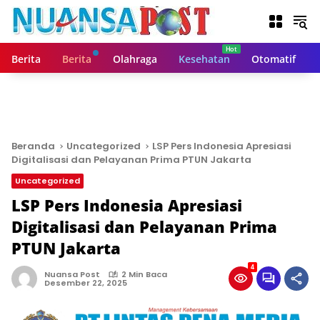
L
a
n
g
Berita
Berita
Olahraga
Kesehatan
Otomatif
s
u
n
g
k
e
Beranda
Uncategorized
LSP Pers Indonesia Apresiasi
k
Digitalisasi dan Pelayanan Prima PTUN Jakarta
o
Uncategorized
n
t
LSP Pers Indonesia Apresiasi
e
Digitalisasi dan Pelayanan Prima
n
PTUN Jakarta
4
Nuansa Post
2 Min Baca
Desember 22, 2025