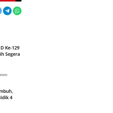
MD Ke-129
ih Segera
alam
umbuh,
idik 4