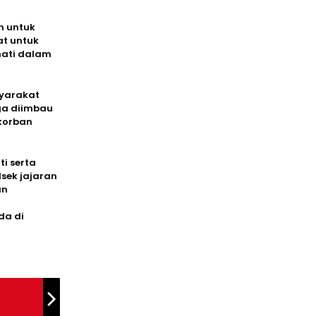
an untuk
t untuk
hati dalam
syarakat
ga diimbau
korban
i serta
lsek jajaran
an
r
da di