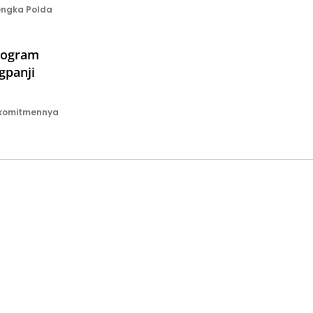
engka Polda
Program
gpanji
 komitmennya