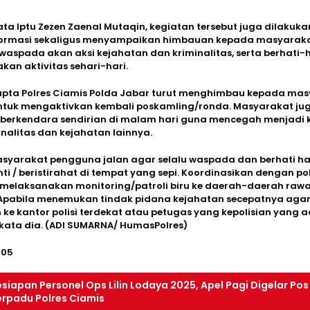
 kata Iptu Zezen Zaenal Mutaqin, kegiatan tersebut juga dilakuk
formasi sekaligus menyampaikan himbauan kepada masyaraka
waspada akan aksi kejahatan dan kriminalitas, serta berhati-
an aktivitas sehari-hari.
pta Polres Ciamis Polda Jabar turut menghimbau kepada ma
ntuk mengaktivkan kembali poskamling/ronda. Masyarakat ju
 berkendara sendirian di malam hari guna mencegah menjadi 
inalitas dan kejahatan lainnya.
yarakat pengguna jalan agar selalu waspada dan berhati hat
nti / beristirahat di tempat yang sepi. Koordinasikan dengan po
 melaksanakan monitoring/patroli biru ke daerah-daerah raw
 Apabila menemukan tindak pidana kejahatan secepatnya aga
ke kantor polisi terdekat atau petugas yang kepolisian yang a
kata dia. (ADI SUMARNA/ HumasPolres)
305
siapan Personel Ops Lilin Lodaya 2025, Apel Pagi Digelar Pos
erpadu Polres Ciamis