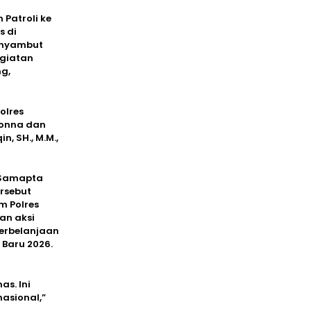
 Patroli ke
s di
enyambut
egiatan
g,
olres
Donna dan
, SH., M.M.,
t Samapta
ersebut
m Polres
an aksi
perbelanjaan
Baru 2026.
s. Ini
nasional,”