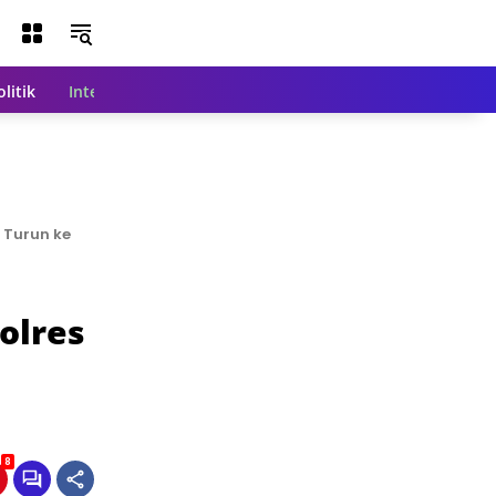
olitik
Internasional
Nasional
Teknologi
Indeks Beri
 Turun ke
olres
8