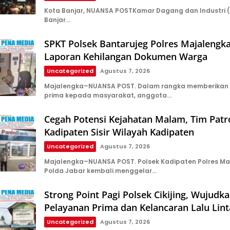
Kota Banjar, NUANSA POSTKamar Dagang dan Industri 
Banjar…
SPKT Polsek Bantarujeg Polres Majalengk
Laporan Kehilangan Dokumen Warga
Uncategorized
Agustus 7, 2026
Majalengka–NUANSA POST. Dalam rangka memberikan
prima kepada masyarakat, anggota…
Cegah Potensi Kejahatan Malam, Tim Patro
Kadipaten Sisir Wilayah Kadipaten
Uncategorized
Agustus 7, 2026
Majalengka–NUANSA POST. Polsek Kadipaten Polres Ma
Polda Jabar kembali menggelar…
Strong Point Pagi Polsek Cikijing, Wujudk
Pelayanan Prima dan Kelancaran Lalu Lint
Uncategorized
Agustus 7, 2026