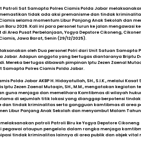
it Patroli Sat Samapta Polres Ciamis Polda Jabar melaksanakan
memastikan tidak ada aksi premanisme dan tindak kriminalita
Ciamis selama momentum Libur Panjang Anak Sekolah dan m
 Baru 2026. Kali ini para personel turun ke jalan mengawasi k
di Area Pusat Perbelanjaan, Yogya Depstore Cikoneng, Cikonen
iamis, Jawa Barat, Senin (29/12/2025).
 dilaksanakan oleh Dua personel Polri dari Unit Satuan Samapta P
da Jabar. Adapun anggota yang bertugas diantaranya Briptu 
ldi. Mereka bertugas dibawah pimpinan Iptu Zezen Zaenal Mutaqin
t Samapta Polres Ciamis Polda Jabar.
mis Polda Jabar AKBP H. Hidayatullah, SH., S.I.K., melalui Kasa
is Iptu Zezen Zaenal Mutaqin, SH., M.M., mengatakan kegiatan t
an guna menjaga dan memelihara Kamtibmas di wilayah huku
utama di sejumlah titik lokasi yang dianggap berpotensi tindak
dan tindak kriminalitas serta gangguan kamtibmas di area 
en Libur Panjang Anak Sekolah dan menyambut Malam Tahun 
 melaksanakan patroli Patroli Biru ke Yogya Depstore Cikoneng
 pegawai ataupun pengelola dalam rangka menjaga kamtibma
pasi tindak kriminalitas lainnya di area publik dan objek vital 