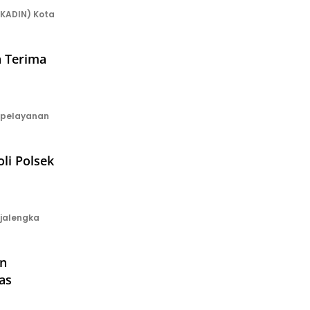
(KADIN) Kota
a Terima
 pelayanan
li Polsek
jalengka
an
as