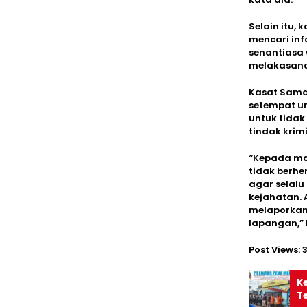
Selain itu,
mencari in
senantiasa 
melakasanak
Kasat Sama
setempat u
untuk tidak
tindak krim
“Kepada mas
tidak berhe
agar selalu
kejahatan.
melaporkan 
lapangan,” 
Post Views:
Ke
T