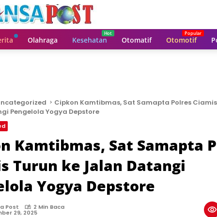
rita
Olahraga
Kesehatan
Otomatif
Otomotif
P
ncategorized
Cipkon Kamtibmas, Sat Samapta Polres Ciamis
gi Pengelola Yogya Depstore
ed
n Kamtibmas, Sat Samapta P
s Turun ke Jalan Datangi
lola Yogya Depstore
a Post
2 Min Baca
ber 29, 2025