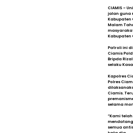
CIAMIS ~ Un
jalan guna 
Kabupaten 
Malam Tahun
masyarakat 
Kabupaten C
Patroli ini
Ciamis Pol
Bripda Riza
selaku Kasa
Kapolres Cia
Polres Ciam
dilaksanak
Ciamis. Ter
premanisme 
selama mom
“Kami telah
mendatangi
semua antisi
kata dia.