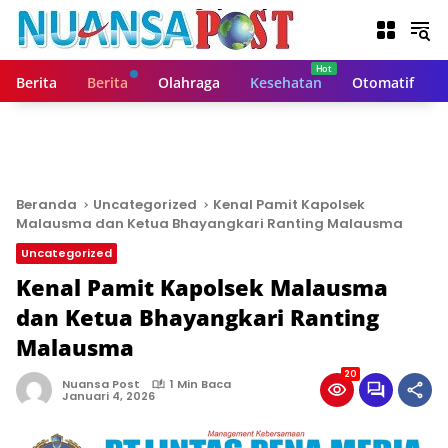
L
a
n
g
Berita
Berita
Olahraga
Kesehatan
Otomatif
s
u
n
g
k
e
Beranda
Uncategorized
Kenal Pamit Kapolsek
k
Malausma dan Ketua Bhayangkari Ranting Malausma
o
Uncategorized
n
t
Kenal Pamit Kapolsek Malausma
e
dan Ketua Bhayangkari Ranting
n
Malausma
20
Nuansa Post
1 Min Baca
Januari 4, 2026