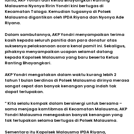
lama, AKP Yondri dan Ketua Bhayangkari Ranting
Malausma Nyonya Ririn Yondri kini bertugas di
Kecamatan Talaga. Kemudian tugasnya di Polsek
Malausma digantikan oleh IPDA Riyana dan Nyonya Ade
Riyana.
Dalam sambutannya, AKP Yondri menyampaikan terima
kasih kepada seluruh panitia dan para donatur atas
suksesnya pelaksanaan acara kenal pamit ini. Sekaligus,
pihaknya menyampaikan ucapan selamat datang
kepada Kapolsek Malausma yang baru beserta Ketua
Ranting Bhayangkari.
AKP Yondri mengatakan dalam waktu kurang lebih 2
tahun 1 bulan berdinas di Polsek Malausma dirinya merasa
sangat cepat dan banyak kenangan yang indah tak
dapat terlupakan.
” Kita selalu kompak dalam bersinergi untuk bersama –
sama menjaga kamtibmas di Kecamatan Malausma, AKP
Yondri Malausma menegaskan banyak kenangan yang
tak terlupakan selama bertugas di Polsek Malausma.
Sementara itu Kapolsek Malausma IPDA Riyana,