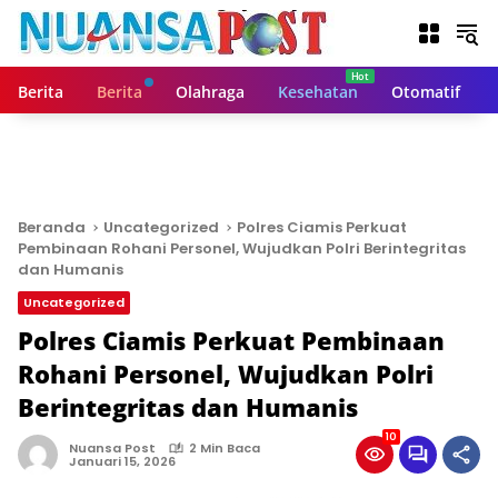
L
a
n
g
Berita
Berita
Olahraga
Kesehatan
Otomatif
s
u
n
g
k
e
Beranda
Uncategorized
Polres Ciamis Perkuat
k
Pembinaan Rohani Personel, Wujudkan Polri Berintegritas
o
dan Humanis
n
Uncategorized
t
Polres Ciamis Perkuat Pembinaan
e
n
Rohani Personel, Wujudkan Polri
Berintegritas dan Humanis
10
Nuansa Post
2 Min Baca
Januari 15, 2026