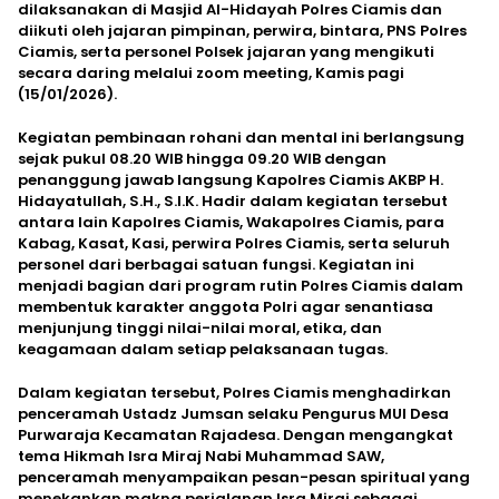
dilaksanakan di Masjid Al-Hidayah Polres Ciamis dan
diikuti oleh jajaran pimpinan, perwira, bintara, PNS Polres
Ciamis, serta personel Polsek jajaran yang mengikuti
secara daring melalui zoom meeting, Kamis pagi
(15/01/2026).
Kegiatan pembinaan rohani dan mental ini berlangsung
sejak pukul 08.20 WIB hingga 09.20 WIB dengan
penanggung jawab langsung Kapolres Ciamis AKBP H.
Hidayatullah, S.H., S.I.K. Hadir dalam kegiatan tersebut
antara lain Kapolres Ciamis, Wakapolres Ciamis, para
Kabag, Kasat, Kasi, perwira Polres Ciamis, serta seluruh
personel dari berbagai satuan fungsi. Kegiatan ini
menjadi bagian dari program rutin Polres Ciamis dalam
membentuk karakter anggota Polri agar senantiasa
menjunjung tinggi nilai-nilai moral, etika, dan
keagamaan dalam setiap pelaksanaan tugas.
Dalam kegiatan tersebut, Polres Ciamis menghadirkan
penceramah Ustadz Jumsan selaku Pengurus MUI Desa
Purwaraja Kecamatan Rajadesa. Dengan mengangkat
tema Hikmah Isra Miraj Nabi Muhammad SAW,
penceramah menyampaikan pesan-pesan spiritual yang
menekankan makna perjalanan Isra Miraj sebagai