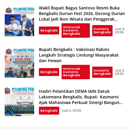
Wakil Bupati Bagus Santoso Resmi Buka
Bengkalis Durian Fest 2026, Dorong Durian
Lokal Jadi Ikon Wisata dan Penggerak
Ekonomi
Infotorial
Kominfo
Juli 3,
Bengkalis
Kominfo
Bengkalis
2026
Bengkalis
Bupati Bengkalis : Vaksinasi Rabies
Langkah Strategis Lindungi Masyarakat
dan Hewan
Infotorial
Kominfo
Juli 2,
Bengkalis
Kominfo
Bengkalis
2026
Bengkalis
Hadiri Pelantikan DEMA IAIN Datuk
Laksemana Bengkalis, Bupati Kasmarni
Ajak Mahasiswa Perkuat Sinergi Bangun
Daerah
Bengkalis
Juli 2, 2026