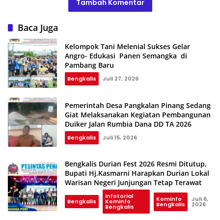
Tambah Komentar
Baca Juga
Kelompok Tani Melenial Sukses Gelar
Angro- Edukasi Panen Semangka di
Pambang Baru
Bengkalis
Juli 27, 2026
Pemerintah Desa Pangkalan Pinang Sedang
Giat Melaksanakan Kegiatan Pembangunan
Duiker Jalan Rumbia Dana DD TA 2026
Bengkalis
Juli 15, 2026
Bengkalis Durian Fest 2026 Resmi Ditutup,
Bupati Hj.Kasmarni Harapkan Durian Lokal
Warisan Negeri Junjungan Tetap Terawat
Infotorial
Kominfo
Juli 6,
Bengkalis
Kominfo
Bengkalis
2026
Bengkalis