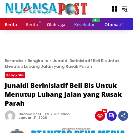
L
a
n
g
Berita
Berita
Olahraga
Kesehatan
Otomatif
s
u
n
g
k
e
Beranda
Bengkalis
Junaidi Berinisiatif Beli Bis Untuk
k
Menutup Lubang Jalan yang Rusak Parah
o
Bengkalis
n
t
Junaidi Berinisiatif Beli Bis Untuk
e
Menutup Lubang Jalan yang Rusak
n
Parah
14
Nuansa Post
2 Min Baca
Januari 21, 2026