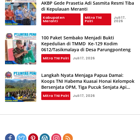
AKBP Gede Prasetia Adi Sasmita Resmi Tiba
di Kepulauan Meranti
Kabupaten
Mitra TNI
Juli 17,
Meranti
Polri
2026
100 Paket Sembako Menjadi Bukti
Kepedulian di TMMD Ke-129 Kodim
0612/Tasikmalaya di Desa Parungponteng
Mitra TNI Polri
Juli 17, 2026
Langkah Nyata Menjaga Papua Damai:
Koops TNI Habema Kuasai Honai Kelompok
Bersenjata OPM, Tiga Pucuk Senjata Api
Berhasil Diamankan
Mitra TNI Polri
Juli 17, 2026