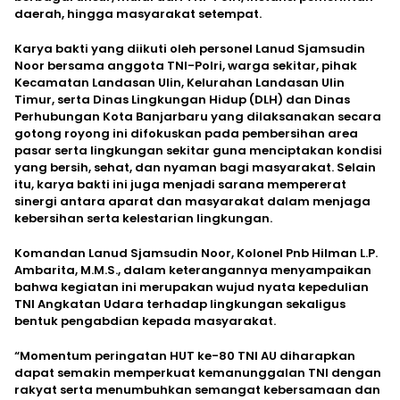
daerah, hingga masyarakat setempat.
Karya bakti yang diikuti oleh personel Lanud Sjamsudin
Noor bersama anggota TNI-Polri, warga sekitar, pihak
Kecamatan Landasan Ulin, Kelurahan Landasan Ulin
Timur, serta Dinas Lingkungan Hidup (DLH) dan Dinas
Perhubungan Kota Banjarbaru yang dilaksanakan secara
gotong royong ini difokuskan pada pembersihan area
pasar serta lingkungan sekitar guna menciptakan kondisi
yang bersih, sehat, dan nyaman bagi masyarakat. Selain
itu, karya bakti ini juga menjadi sarana mempererat
sinergi antara aparat dan masyarakat dalam menjaga
kebersihan serta kelestarian lingkungan.
Komandan Lanud Sjamsudin Noor, Kolonel Pnb Hilman L.P.
Ambarita, M.M.S., dalam keterangannya menyampaikan
bahwa kegiatan ini merupakan wujud nyata kepedulian
TNI Angkatan Udara terhadap lingkungan sekaligus
bentuk pengabdian kepada masyarakat.
“Momentum peringatan HUT ke-80 TNI AU diharapkan
dapat semakin memperkuat kemanunggalan TNI dengan
rakyat serta menumbuhkan semangat kebersamaan dan