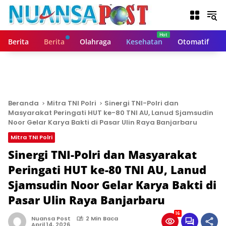
L
a
n
g
Berita
Berita
Olahraga
Kesehatan
Otomatif
s
u
n
g
k
e
Beranda
Mitra TNI Polri
Sinergi TNI-Polri dan
k
Masyarakat Peringati HUT ke-80 TNI AU, Lanud Sjamsudin
o
Noor Gelar Karya Bakti di Pasar Ulin Raya Banjarbaru
n
Mitra TNI Polri
t
Sinergi TNI-Polri dan Masyarakat
e
n
Peringati HUT ke-80 TNI AU, Lanud
Sjamsudin Noor Gelar Karya Bakti di
Pasar Ulin Raya Banjarbaru
16
Nuansa Post
2 Min Baca
April 14, 2026