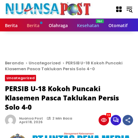
L
a
n
g
Berita
Berita
Olahraga
Kesehatan
Otomatif
s
u
n
g
k
e
Beranda
Uncategorized
PERSIB U-18 Kokoh Puncaki
k
Klasemen Pasca Taklukan Persis Solo 4-0
o
Uncategorized
n
t
PERSIB U-18 Kokoh Puncaki
e
Klasemen Pasca Taklukan Persis
n
Solo 4-0
13
Nuansa Post
2 Min Baca
April 18, 2026