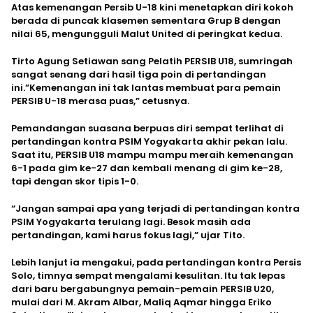
Atas kemenangan Persib U-18 kini menetapkan diri kokoh
berada di puncak klasemen sementara Grup B dengan
nilai 65, mengungguli Malut United di peringkat kedua.
Tirto Agung Setiawan sang Pelatih PERSIB U18, sumringah
sangat senang dari hasil tiga poin di pertandingan
ini.”Kemenangan ini tak lantas membuat para pemain
PERSIB U-18 merasa puas,” cetusnya.
Pemandangan suasana berpuas diri sempat terlihat di
pertandingan kontra PSIM Yogyakarta akhir pekan lalu.
Saat itu, PERSIB U18 mampu mampu meraih kemenangan
6-1 pada gim ke-27 dan kembali menang di gim ke-28,
tapi dengan skor tipis 1-0.
“Jangan sampai apa yang terjadi di pertandingan kontra
PSIM Yogyakarta terulang lagi. Besok masih ada
pertandingan, kami harus fokus lagi,” ujar Tito.
Lebih lanjut ia mengakui, pada pertandingan kontra Persis
Solo, timnya sempat mengalami kesulitan. Itu tak lepas
dari baru bergabungnya pemain-pemain PERSIB U20,
mulai dari M. Akram Albar, Maliq Aqmar hingga Eriko