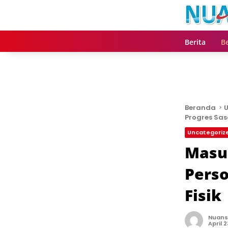
L
a
n
g
Berita
Be
s
u
n
g
k
e
Beranda
U
k
Progres Sas
o
n
Uncategoriz
t
Masu
e
n
Perso
Fisik
Nuans
April 