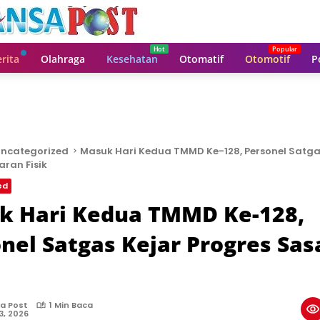
rita
Olahraga
Kesehatan
Otomatif
Otomotif
P
ncategorized
Masuk Hari Kedua TMMD Ke-128, Personel Satga
aran Fisik
ed
k Hari Kedua TMMD Ke-128,
nel Satgas Kejar Progres Sas
a Post
1 Min Baca
23, 2026