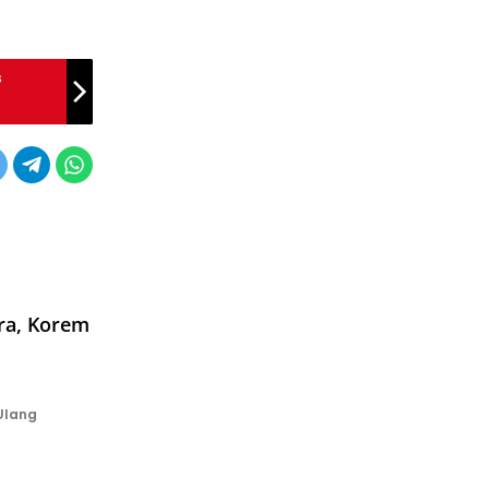
s
ra, Korem
Ulang