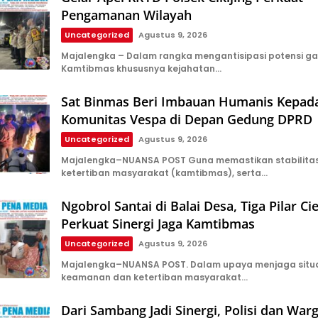
Pengamanan Wilayah
Uncategorized
Agustus 9, 2026
Majalengka – Dalam rangka mengantisipasi potensi g
Kamtibmas khususnya kejahatan…
Sat Binmas Beri Imbauan Humanis Kepad
Komunitas Vespa di Depan Gedung DPRD
Uncategorized
Agustus 9, 2026
Majalengka–NUANSA POST Guna memastikan stabilita
ketertiban masyarakat (kamtibmas), serta…
Ngobrol Santai di Balai Desa, Tiga Pilar Ci
Perkuat Sinergi Jaga Kamtibmas
Uncategorized
Agustus 9, 2026
Majalengka–NUANSA POST. Dalam upaya menjaga situa
keamanan dan ketertiban masyarakat…
Dari Sambang Jadi Sinergi, Polisi dan Warg