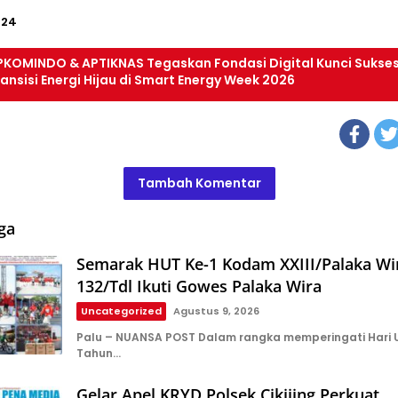
224
PKOMINDO & APTIKNAS Tegaskan Fondasi Digital Kunci Sukse
ansisi Energi Hijau di Smart Energy Week 2026
Tambah Komentar
ga
Semarak HUT Ke-1 Kodam XXIII/Palaka Wi
132/Tdl Ikuti Gowes Palaka Wira
Uncategorized
Agustus 9, 2026
Palu – NUANSA POST Dalam rangka memperingati Hari 
Tahun…
Gelar Apel KRYD Polsek Cikijing Perkuat