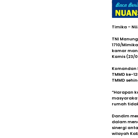
Timika – N
TNI Manung
1710/Mimika
kamar mandi
Kamis (23/0
Komandan K
TMMD ke-128
TMMD sehing
“Harapan k
masyarakat 
rumah tidak
Dandim men
dalam mend
sinergi an
wilayah Kab