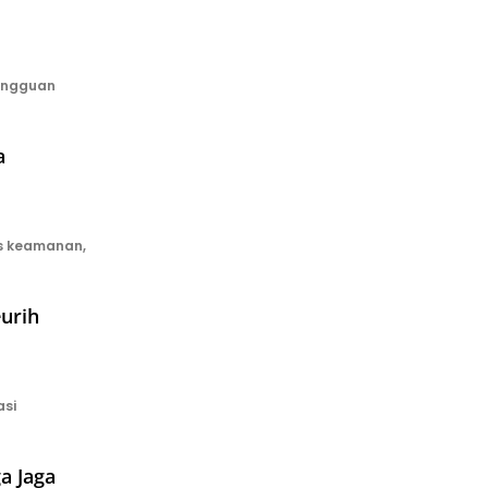
angguan
a
s keamanan,
eurih
si
a Jaga