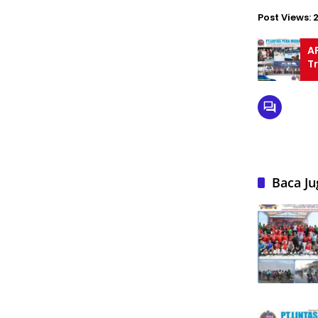
Post Views:
A
Tr
Baca Ju