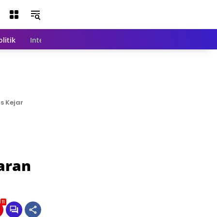
olitik
Internasional
Nasional
Teknologi
Indeks Beri
s Kejar
aran
11