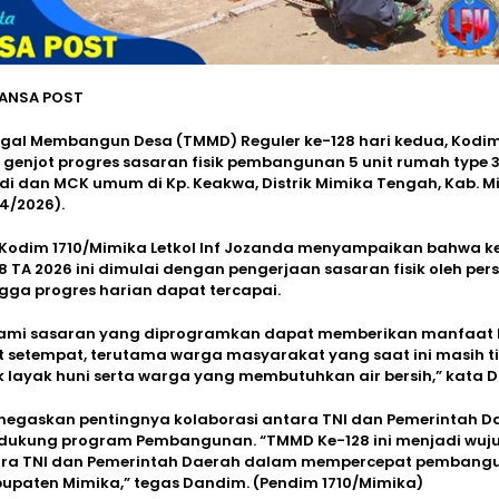
UANSA POST
gal Membangun Desa (TMMD) Reguler ke-128 hari kedua, Kodi
 genjot progres sasaran fisik pembangunan 5 unit rumah type 3
 dan MCK umum di Kp. Keakwa, Distrik Mimika Tengah, Kab. M
4/2026).
odim 1710/Mimika Letkol Inf Jozanda menyampaikan bahwa k
 TA 2026 ini dimulai dengan pengerjaan sasaran fisik oleh per
ga progres harian dapat tercapai.
ami sasaran yang diprogramkan dapat memberikan manfaat 
setempat, terutama warga masyarakat yang saat ini masih ti
 layak huni serta warga yang membutuhkan air bersih,” kata 
egaskan pentingnya kolaborasi antara TNI dan Pemerintah D
ukung program Pembangunan. “TMMD Ke-128 ini menjadi wuj
tara TNI dan Pemerintah Daerah dalam mempercepat pembang
upaten Mimika,” tegas Dandim. (Pendim 1710/Mimika)