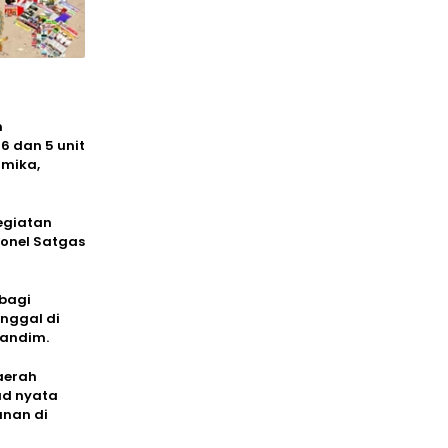
m
6 dan 5 unit
imika,
egiatan
sonel Satgas
bagi
nggal di
Dandim.
aerah
ud nyata
unan di