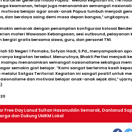
arakter generasi muda Papua. “Melalui kegiatan ini, TNI hadi
aga keamanan, tetapi juga menanamkan semangat nasionali
an motivasi belajar agar anak-anak Papua tumbuh menjadi gen
as, dan berdaya saing demi masa depan bangsa,” ungkapnya.
emakin semarak dengan penampilan konfigurasi kolosal Bende
erian materi Wawasan Kebangsaan, sesi outbound, pelayanan 
 bergizi gratis bersama siswa, guru, dan personel TNI.
lah SD Negeri 1 Pomako, Sofyan Hadi, S.Pd., menyampaikan apre
ranya kegiatan tersebut. Menurutnya, Bhakti Pertiwi menjadi k
ng mampu menanamkan semangat nasionalisme sekaligus memo
gar semakin giat belajar. “Kami sangat berterima kasih kep
melalui Satgas Teritorial. Kegiatan ini sangat positif untuk
sionalisme dan motivasi belajar anak-anak sejak dini,” ujarn
)
220
ar Free Day Lanud Sultan Hasanuddin Semarak, Danlanud Sa
arga dan Dukung UMKM Lokal