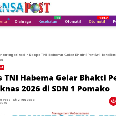
rita
Olahraga
Kesehatan
Otomatif
Otomotif
P
ncategorized
Koops TNI Habema Gelar Bhakti Pertiwi Hardikn
ko
ed
 TNI Habema Gelar Bhakti Pe
knas 2026 di SDN 1 Pomako
a Post
2 Min Baca
 2026