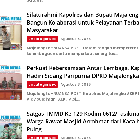
Satgas…
Silaturahmi Kapolres dan Bupati Majaleng
Bangun Kolaborasi untuk Pelayanan Terba
Masyarakat
Uncategorized
Agustus 8, 2026
Majalengka–NUANSA POST. Dalam rangka mempererat
kelembagaan serta memperkuat sinergitas…
Perkuat Kebersamaan Antar Lembaga, Kap
Hadiri Sidang Paripurna DPRD Majalengka
Uncategorized
Agustus 8, 2026
Majalengka–NUANSA POST. Kapolres Majalengka AKB
Aldy Sulaiman, S.I.K., M.Si….
Satgas TMMD Ke-129 Kodim 0612/Tasikma
Warga Rawat Masjid Arrohmat dari Kaca 
Puing
Uncategorized
Agustus 8, 2026