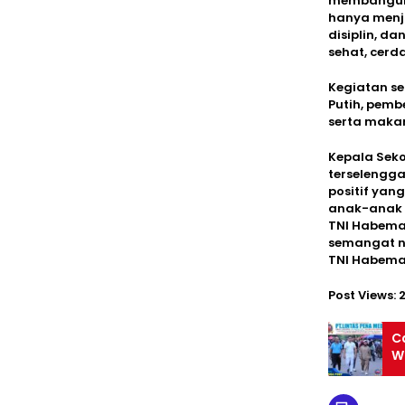
membangun k
hanya menj
disiplin, d
sehat, cerd
Kegiatan s
Putih, pemb
serta makan
Kepala Seko
terselengga
positif ya
anak-anak a
TNI Habema 
semangat na
TNI Habema
Post Views:
C
W