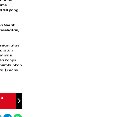
r tidak
sme,
erasi yang
ra Merah
kesehatan,
siasi atas
egiatan
tivasi
ada Koops
 menumbuhkan
ya. (Koops
pa