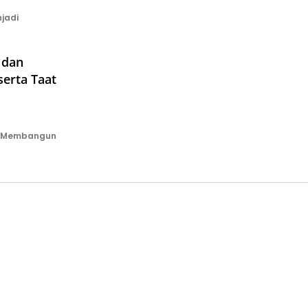
jadi
 dan
erta Taat
l Membangun