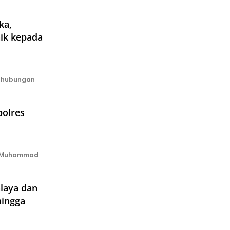
ka,
ik kepada
 hubungan
olres
P Muhammad
laya dan
hingga