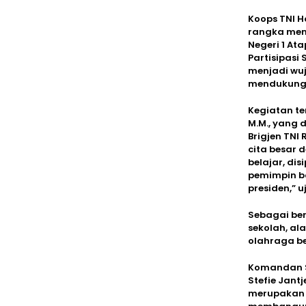
Koops TNI H
rangka memp
Negeri 1 A
Partisipasi
menjadi wuj
mendukung 
Kegiatan ter
M.M., yang 
Brigjen TNI 
cita besar 
belajar, dis
pemimpin ba
presiden,” u
Sebagai ben
sekolah, ala
olahraga be
Komandan Sa
Stefie Jant
merupakan 