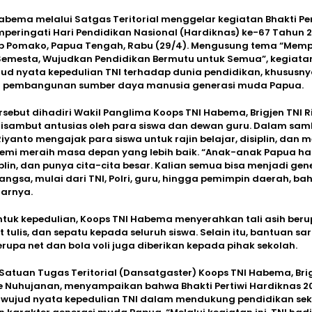
abema melalui Satgas Teritorial menggelar kegiatan Bhakti Pe
eringati Hari Pendidikan Nasional (Hardiknas) ke-67 Tahun 2
tap Pomako, Papua Tengah, Rabu (29/4). Mengusung tema “Mem
 Semesta, Wujudkan Pendidikan Bermutu untuk Semua”, kegiatan
ud nyata kepedulian TNI terhadap dunia pendidikan, khususn
pembangunan sumber daya manusia generasi muda Papua.
sebut dihadiri Wakil Panglima Koops TNI Habema, Brigjen TNI Riya
disambut antusias oleh para siswa dan dewan guru. Dalam sa
Riyanto mengajak para siswa untuk rajin belajar, disiplin, dan m
demi meraih masa depan yang lebih baik. “Anak-anak Papua har
iplin, dan punya cita-cita besar. Kalian semua bisa menjadi gen
ngsa, mulai dari TNI, Polri, guru, hingga pemimpin daerah, ba
jarnya.
tuk kepedulian, Koops TNI Habema menyerahkan tali asih beru
t tulis, dan sepatu kepada seluruh siswa. Selain itu, bantuan sa
rupa net dan bola voli juga diberikan kepada pihak sekolah.
tuan Tugas Teritorial (Dansatgaster) Koops TNI Habema, Brig
je Nuhujanan, menyampaikan bahwa Bhakti Pertiwi Hardiknas 2
wujud nyata kepedulian TNI dalam mendukung pendidikan sek