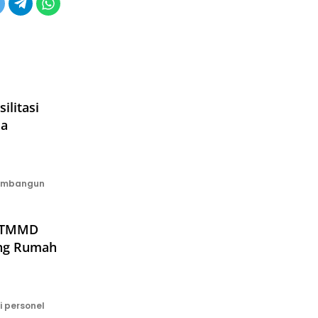
litasi
sa
Membangun
s TMMD
ing Rumah
 personel