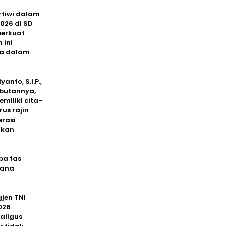
rtiwi dalam
026 di SD
perkuat
 ini
ya dalam
nto, S.I.P.,
mbutannya,
emiliki cita-
us rajin
erasi
hkan
pa tas
rana
jen TNI
026
aligus