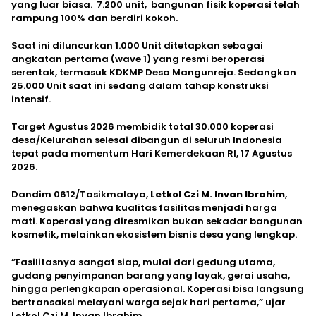
yang luar biasa. 7.200 unit, bangunan fisik koperasi telah
rampung 100% dan berdiri kokoh.
​Saat ini diluncurkan 1.000 Unit ditetapkan sebagai
angkatan pertama (wave 1) yang resmi beroperasi
serentak, termasuk KDKMP Desa Mangunreja. Sedangkan
25.000 Unit saat ini sedang dalam tahap konstruksi
intensif.
​Target Agustus 2026 membidik total 30.000 koperasi
desa/Kelurahan selesai dibangun di seluruh Indonesia
tepat pada momentum Hari Kemerdekaan RI, 17 Agustus
2026.
Dandim 0612/Tasikmalaya,
Letkol Czi M. Invan Ibrahim
,
menegaskan bahwa kualitas fasilitas menjadi harga
mati. Koperasi yang diresmikan bukan sekadar bangunan
kosmetik, melainkan ekosistem bisnis desa yang lengkap.
​”Fasilitasnya sangat siap, mulai dari gedung utama,
gudang penyimpanan barang yang layak, gerai usaha,
hingga perlengkapan operasional. Koperasi bisa langsung
bertransaksi melayani warga sejak hari pertama,” ujar
Letkol Czi M. Invan Ibrahim.