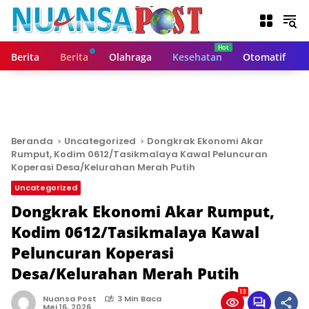
L
a
n
g
Berita
Berita
Olahraga
Kesehatan
Otomatif
s
u
n
g
k
e
Beranda
Uncategorized
Dongkrak Ekonomi Akar
k
Rumput, Kodim 0612/Tasikmalaya Kawal Peluncuran
o
Koperasi Desa/Kelurahan Merah Putih
n
Uncategorized
t
Dongkrak Ekonomi Akar Rumput,
e
n
Kodim 0612/Tasikmalaya Kawal
Peluncuran Koperasi
Desa/Kelurahan Merah Putih
13
Nuansa Post
3 Min Baca
Mei 16, 2026