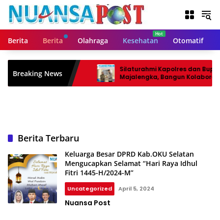
L
a
n
g
Berita
Berita
Olahraga
Kesehatan
Otomatif
s
u
n
Silaturahmi Kapolres dan Bupati
Breaking News
g
Majalengka, Bangun Kolaborasi un
Pelayanan Terbaik kepada
k
Masyarakat
e
k
o
n
Berita Terbaru
t
e
Keluarga Besar DPRD Kab.OKU Selatan
n
Mengucapkan Selamat “Hari Raya Idhul
Fitri 1445-H/2024-M”
Uncategorized
April 5, 2024
Nuansa Post