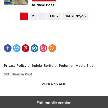
Nuansa Post
P
1
2
…
1,037
Berikutnya »
a
g
i
n
a
s
i
Privacy Policy
Indeks Berita
Pedoman Media Siber
p
SKU Nuansa Post
o
Versi Non AMP
s
Exit mobile version