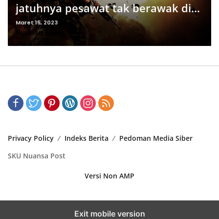
jatuhnya pesawat tak berawak di
Laut Hitam, Moskow menyangkal
Maret 15, 2023
Nuansa Post
Privacy Policy
Indeks Berita
Pedoman Media Siber
SKU Nuansa Post
Versi Non AMP
Exit mobile version