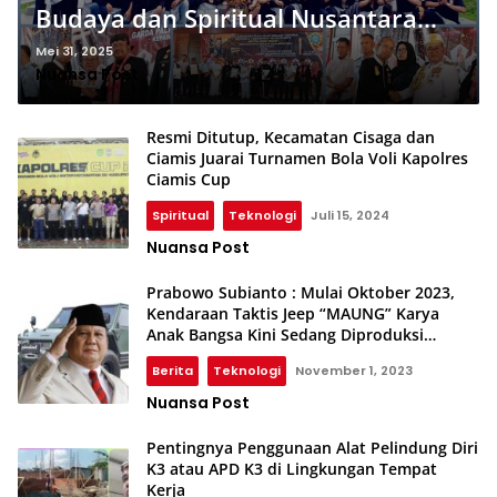
Budaya dan Spiritual Nusantara
Nasional” Tahun 2025 di Garuda
Mei 31, 2025
Nuansa Post
Mandala Nusantara Mojokerto
Berlangsung Semarak
Resmi Ditutup, Kecamatan Cisaga dan
Ciamis Juarai Turnamen Bola Voli Kapolres
Ciamis Cup
Spiritual
Teknologi
Juli 15, 2024
Nuansa Post
Prabowo Subianto : Mulai Oktober 2023,
Kendaraan Taktis Jeep “MAUNG” Karya
Anak Bangsa Kini Sedang Diproduksi
Massal
Berita
Teknologi
November 1, 2023
Nuansa Post
Pentingnya Penggunaan Alat Pelindung Diri
K3 atau APD K3 di Lingkungan Tempat
Kerja