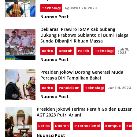
Teknologi
Agustus 24, 2023
Nuansa Post
Deklarasi Prawiro IGMP Kab Subang
Dukung Prabowo Subianto di Bumi Talaga
Sunda Dibanjiri Ribuan Massa
Juli 31,
Berita
Daerah
Politik
Teknologi
2023
Nuansa Post
Presiden Jokowi Dorong Generasi Muda
Percaya Diri Tampilkan Bakat
Berita
Pendidikan
Teknologi
Juni 14, 2023
Nuansa Post
Presiden Jokowi Terima Peraih Golden Buzzer
AGT 2023 Putri Ariani
Berita
Daerah
Internasional
Kampus
Kese
Nuansa Post