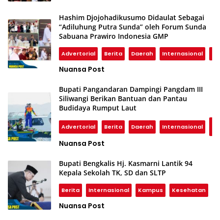
Hashim Djojohadikusumo Didaulat Sebagai
“Adiluhung Putra Sunda” oleh Forum Sunda
Sabuana Prawiro Indonesia GMP
Advertorial
Berita
Daerah
Internasional
Pol
Nuansa Post
Bupati Pangandaran Dampingi Pangdam III
Siliwangi Berikan Bantuan dan Pantau
Budidaya Rumput Laut
KO
Advertorial
Berita
Daerah
Internasional
Pa
Nuansa Post
Bupati Bengkalis Hj. Kasmarni Lantik 94
Kepala Sekolah TK, SD dan SLTP
Berita
Internasional
Kampus
Kesehatan
N
Nuansa Post