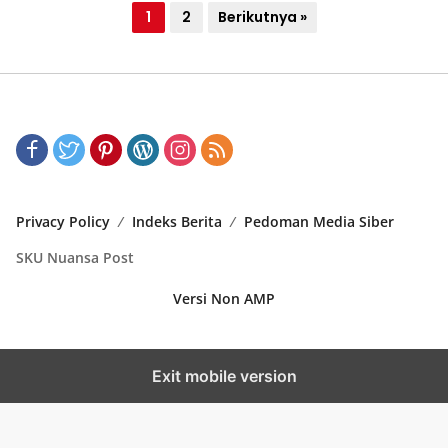
P
1
2
Berikutnya »
a
g
i
n
a
s
i
Privacy Policy
Indeks Berita
Pedoman Media Siber
p
SKU Nuansa Post
o
Versi Non AMP
s
Exit mobile version