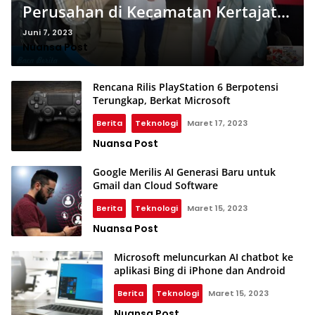
Perusahan di Kecamatan Kertajati
Kabupaten Majalengka Ditutup
Juni 7, 2023
Nuansa Post
Pemerintah
Rencana Rilis PlayStation 6 Berpotensi
Terungkap, Berkat Microsoft
Berita
Teknologi
Maret 17, 2023
Nuansa Post
Google Merilis AI Generasi Baru untuk
Gmail dan Cloud Software
Berita
Teknologi
Maret 15, 2023
Nuansa Post
Microsoft meluncurkan AI chatbot ke
aplikasi Bing di iPhone dan Android
Berita
Teknologi
Maret 15, 2023
Nuansa Post