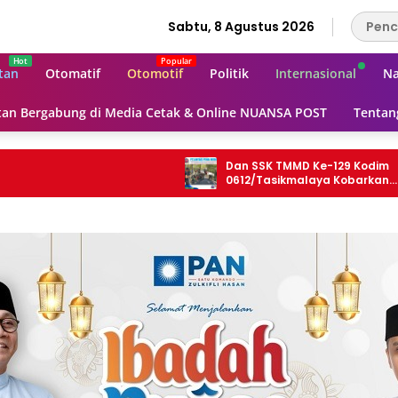
Sabtu, 8 Agustus 2026
tan
Otomatif
Otomotif
Politik
Internasional
Na
an Bergabung di Media Cetak & Online NUANSA POST
Tentan
Dan SSK TMMD Ke-129 Kodim
0612/Tasikmalaya Kobarkan
Semangat Gotong Royong Demi Jalan
Mulus untuk Rakyat