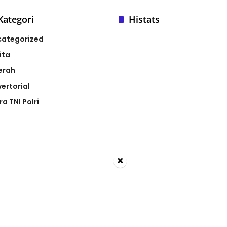
Kategori
Histats
categorized
ita
erah
ertorial
ra TNI Polri
×