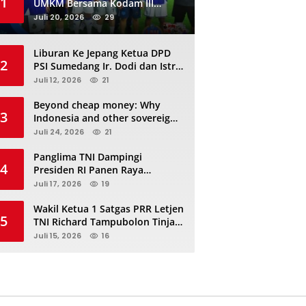
1
UMKM Bersama Kodam III
Siliwangi Sambil Nobar Final
Juli 20, 2026
29
Piala Dunia, Akan Ada Investor
Baru di Jabar
Liburan Ke Jepang Ketua DPD
2
PSI Sumedang Ir. Dodi dan Istri
Kibarkan Bendera PSI “Jangan
Juli 12, 2026
21
Habis Manis Sepah Di Buang”
Beyond cheap money: Why
3
Indonesia and other sovereigns
are turning to panda bonds
Juli 24, 2026
21
Panglima TNI Dampingi
4
Presiden RI Panen Raya
Terpadu TNI, Perkuat
Juli 17, 2026
19
Ketahanan Pangan Nasional
Wakil Ketua 1 Satgas PRR Letjen
5
TNI Richard Tampubolon Tinjau
Padang Sidimpuan dan
Juli 15, 2026
16
Tapanuli Selatan Sumatera
Utara, Ada apa..?