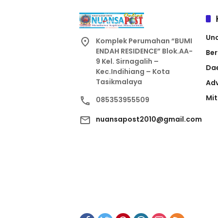
Un
Komplek Perumahan “BUMI
ENDAH RESIDENCE” Blok.AA-
Ber
9 Kel. Sirnagalih –
Da
Kec.Indihiang – Kota
Tasikmalaya
Adv
Mit
085353955509
nuansapost2010@gmail.com