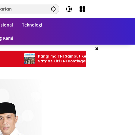
sional
Teknologi
g Kami
×
Panglima TNI Sambut Kepulangan
Peringata
Satgas Kizi TNI Kontingen Garuda XX-V
Kemenhan 
MONUSCO
dan Beda
Provinsi