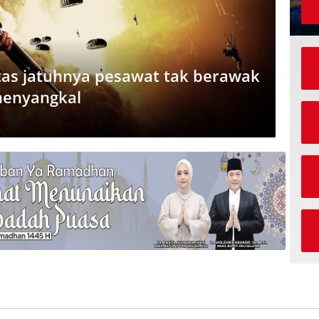
tas jatuhnya pesawat tak berawak
menyangkal