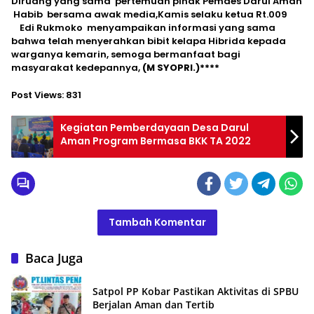
Diruang yang sama pertemuan pihak Pemdes Darul Aman
Habib bersama awak media,Kamis selaku ketua Rt.009
Edi Rukmoko menyampaikan informasi yang sama
bahwa telah menyerahkan bibit kelapa Hibrida kepada
warganya kemarin, semoga bermanfaat bagi
masyarakat kedepannya,
(M SYOPRI.)****
Post Views:
831
Kegiatan Pemberdayaan Desa Darul
Aman Program Bermasa BKK TA 2022
Tambah Komentar
Baca Juga
Satpol PP Kobar Pastikan Aktivitas di SPBU
Berjalan Aman dan Tertib