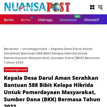
L
a
n
g
Berita
Berita
Olahraga
Kesehatan
Otomatif
s
u
n
g
k
e
Beranda
Uncategorized
Kepala Desa Darul Aman
k
Serahkan Bantuan 588 Bibit Kelapa Hibrida Untuk
o
Pemerdayaan Masyarakat, Sumber Dana (BKK) Bermasa
n
Tahun 2022
t
Uncategorized
e
Kepala Desa Darul Aman Serahkan
n
Bantuan 588 Bibit Kelapa Hibrida
Untuk Pemerdayaan Masyarakat,
Sumber Dana (BKK) Bermasa Tahun
2022