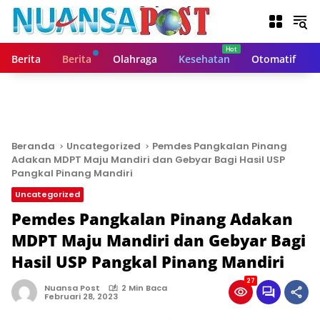
L
a
n
g
Berita
Berita
Olahraga
Kesehatan
Otomatif
s
u
n
g
k
e
Beranda
Uncategorized
Pemdes Pangkalan Pinang
k
Adakan MDPT Maju Mandiri dan Gebyar Bagi Hasil USP
o
Pangkal Pinang Mandiri
n
Uncategorized
t
Pemdes Pangkalan Pinang Adakan
e
n
MDPT Maju Mandiri dan Gebyar Bagi
Hasil USP Pangkal Pinang Mandiri
27
Nuansa Post
2 Min Baca
Februari 28, 2023