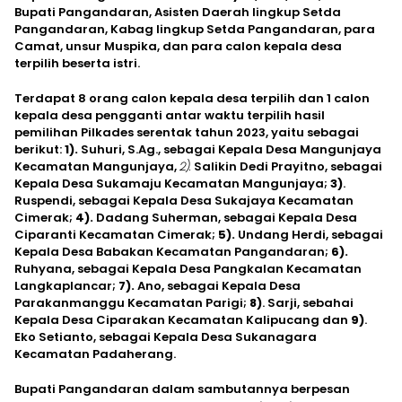
Bupati Pangandaran, Asisten Daerah lingkup Setda
Pangandaran, Kabag lingkup Setda Pangandaran, para
Camat, unsur Muspika, dan para calon kepala desa
terpilih beserta istri.
Terdapat 8 orang calon kepala desa terpilih dan 1 calon
kepala desa pengganti antar waktu terpilih hasil
pemilihan Pilkades serentak tahun 2023, yaitu sebagai
berikut:
1).
Suhuri, S.Ag., sebagai Kepala Desa Mangunjaya
Kecamatan Mangunjaya,
2).
Salikin Dedi Prayitno, sebagai
Kepala Desa Sukamaju Kecamatan Mangunjaya;
3)
.
Ruspendi, sebagai Kepala Desa Sukajaya Kecamatan
Cimerak;
4).
Dadang Suherman, sebagai Kepala Desa
Ciparanti Kecamatan Cimerak;
5).
Undang Herdi, sebagai
Kepala Desa Babakan Kecamatan Pangandaran;
6).
Ruhyana, sebagai Kepala Desa Pangkalan Kecamatan
Langkaplancar;
7).
Ano, sebagai Kepala Desa
Parakanmanggu Kecamatan Parigi;
8)
. Sarji, sebahai
Kepala Desa Ciparakan Kecamatan Kalipucang dan
9)
.
Eko Setianto, sebagai Kepala Desa Sukanagara
Kecamatan Padaherang.
Bupati Pangandaran dalam sambutannya berpesan