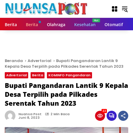
L
a
n
g
Berita
Berita
Olahraga
Kesehatan
Otomatif
s
u
n
g
k
e
Beranda
Advertorial
Bupati Pangandaran Lantik 9
k
Kepala Desa Terpilih pada Pilkades Serentak Tahun 2023
o
Advertorial
Berita
KOMINFO Pangandaran
n
t
Bupati Pangandaran Lantik 9 Kepala
e
Desa Terpilih pada Pilkades
n
Serentak Tahun 2023
22
Nuansa Post
2 Min Baca
Juni 8, 2023