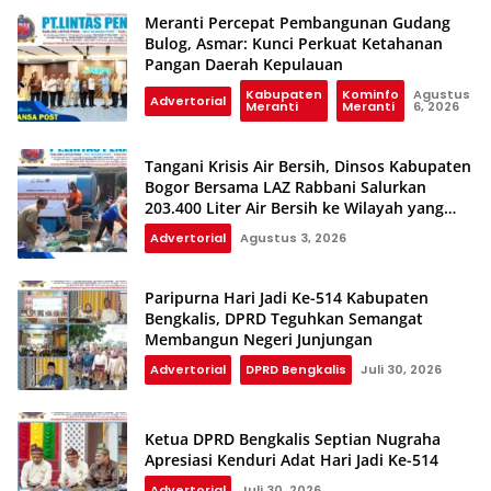
Meranti Percepat Pembangunan Gudang
Bulog, Asmar: Kunci Perkuat Ketahanan
Pangan Daerah Kepulauan
Kabupaten
Kominfo
Agustus
Advertorial
Meranti
Meranti
6, 2026
Tangani Krisis Air Bersih, Dinsos Kabupaten
Bogor Bersama LAZ Rabbani Salurkan
203.400 Liter Air Bersih ke Wilayah yang
Terdampak Kekeringan
Advertorial
Agustus 3, 2026
Paripurna Hari Jadi Ke-514 Kabupaten
Bengkalis, DPRD Teguhkan Semangat
Membangun Negeri Junjungan
Advertorial
DPRD Bengkalis
Juli 30, 2026
Ketua DPRD Bengkalis Septian Nugraha
Apresiasi Kenduri Adat Hari Jadi Ke-514
Advertorial
Juli 30, 2026