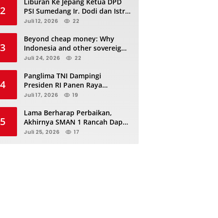
Liburan Ke Jepang Ketua DPD
2
PSI Sumedang Ir. Dodi dan Istri
Kibarkan Bendera PSI “Jangan
Juli 12, 2026
22
Habis Manis Sepah Di Buang”
Beyond cheap money: Why
3
Indonesia and other sovereigns
are turning to panda bonds
Juli 24, 2026
22
Panglima TNI Dampingi
4
Presiden RI Panen Raya
Terpadu TNI, Perkuat
Juli 17, 2026
19
Ketahanan Pangan Nasional
Lama Berharap Perbaikan,
5
Akhirnya SMAN 1 Rancah Dapat
Revitalisasi dan Kini Sedang
Juli 25, 2026
17
Proses Pengerjaan