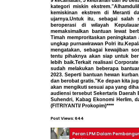
9 kecamatan, 5 kelurahan dan 96 desa
kategori miskin ekstrem.”Alhamdul
kemiskinan ekstrem di Meranti da
ujarnya.Untuk itu, sebagai sala
beroperasi di wilayah Kepulau
memaksimalkan bantuan lewat berb
Timah memproritaskan peningkatan ak
ungkap purnawirawan Polri itu.Kepa
mengatakan, sebagai kewajiban sos
tentu pihaknya akan siap untuk be
lebih baik.Terkait realisasi Corpora
sudah melakukan beberapa bantuan
2023. Seperti bantuan hewan kurba
dan berobat gratis.”Ke depan kita j
akan mengikuti sesuai apa yang diha
audiensi tersebut Sekertaris Daerah 
Suhendri, Kabag Ekonomi Herlim, d
(FITRIYANTI/ Prokopim)****
Post Views:
644
Peran LPM Dalam Pembangunan