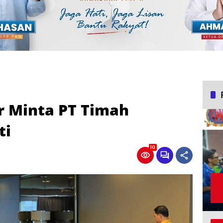
r Minta PT Timah
ti
10