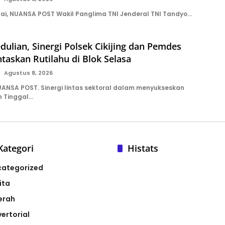
i, NUANSA POST Wakil Panglima TNI Jenderal TNI Tandyo…
ulian, Sinergi Polsek Cikijing dan Pemdes
taskan Rutilahu di Blok Selasa‎‎
Agustus 8, 2026
NSA POST. Sinergi lintas sektoral dalam menyukseskan
 Tinggal…
Kategori
Histats
categorized
ita
erah
ertorial