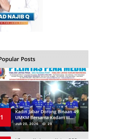
Popular Posts
Kadin Jabar Dorong Binaan 49
1
UMKM Bersama Kodam III
Siliwangi Sambil Nobar Final
Juli 20, 2026
29
Piala Dunia, Akan Ada Investor
Baru di Jabar