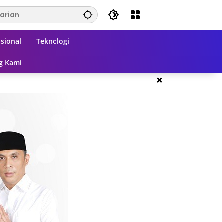
sional
Teknologi
g Kami
×