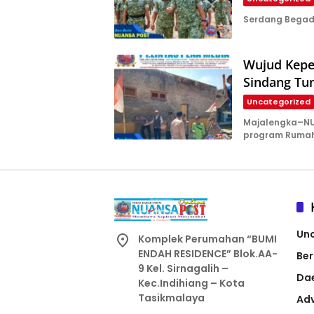
Serdang Begada
Wujud Keped
Sindang Tun
Uncategorized
Majalengka–NUA
program Rumah
Un
Komplek Perumahan “BUMI
ENDAH RESIDENCE” Blok.AA-
Ber
9 Kel. Sirnagalih –
Da
Kec.Indihiang – Kota
Tasikmalaya
Adv