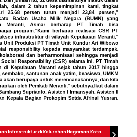
. Dari jumlah itu, 32 desa diantaranya masuk dalam
illah, dalam 2 tahun kepemimpinan kami, tingkat
ri 25.68 persen turun menjadi 23,84 persen,”
h satu Badan Usaha Milik Negara (BUMN) yang
an Meranti, Asmar berharap PT Timah bisa
agai program.”Kami berharap realisasi CSR PT
ses infrastruktur di wilayah Kepulauan Meranti,”
la Unit Produksi PT Timah Unit Kundur Ari Wibowo
ial responsibility kepada masyarakat terdampak,
rkolaborasi dan berharmonisasi sehingga menjadi
te Social Responsibility (CSR) selama ini, PT Timah
 di Kepulauan Meranti sejak tahun 2017 hingga
n, sembako, santunan anak yatim, beasiswa, UMKM
uga akan berupaya untuk merencanakannya, dan kita
rapkan oleh Pemkab Meranti,” sebutnya.Ikut dalam
Bambang Suprianto, Asisten I Irmansyah, Asisten II
an Kepala Bagian Prokopim Setda Afrinal Yusran
.
 Infrastruktur di Kelurahan Hegarsari Kota