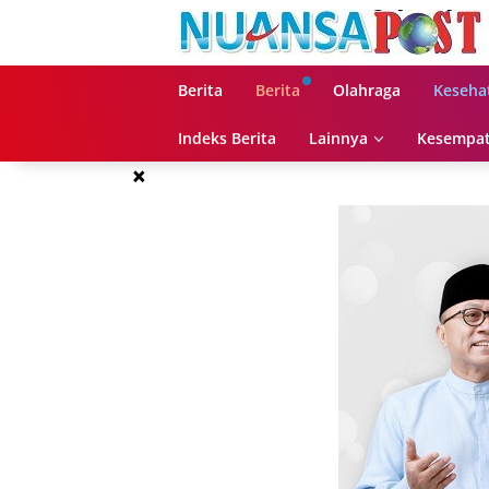
Langsung
ke
konten
Berita
Berita
Olahraga
Keseha
Indeks Berita
Lainnya
Kesempat
×