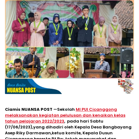
Ciamis NUANSA POST
—Sekolah
MI PUI Cicanggong
melaksanakan kegiatan pelulusan dan kenaikan kelas
tahun pelajaran 2022/2023
, pada hari Sabtu
(17/06/2023),yang dihadiri oleh Kepala Desa Bangbayang
Asep Riky Darmawan,ketua komite, Kepala Dusun
Cicanggong beserta Rt,Rw, tokoh masyarakat dan