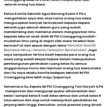
seluruh orang tua siswa.
Ketua Komite Sekolah Agus Nanang Kosim S Pd s
mengatakan saya dan atas nama orang tua siswa
mengucapkan banyak terimakasih kepada kepala
sekolah juga seluruh dewan guru yang sudah
membimbing dan membina dalam mengajarkan ilmu
kepada seluruh anak didik MI PUI Cicanggong,mudah-
mudahan ilmu yang di dapat oleh siswa tersebut bisa
bermanf’at dan sesuai dengan tema
“Mencetak Siswa/Wi
Berprestasi Menuju Generasi Cerdas,Dan Berahlak Mulia”
.Juga
saya sampaikan terima kasih kepada para orang tua
siswa yang sudah berpartisipasi dalam mewujudukan
pembangunan perehaban ruang kelas itu semua
anggarannya murni dari bantuan orang tua siswa,maka
dari itu saya selaku komite kedepan sekolah MI PUI
Cicanggong bisa lebih maju,”paparnya.
Sementara itu, Kepala MI PUI Cicanggong Tati Haryati S,Pd
melaporkan dan mengucap syukur alhamdullah dari
kelas 1 sampai kelas 5 naik kelas semua dan untuk kelas 6
lulus semua dan siap untuk melanjutkan pendidikan ke
jenjang lebih tinggi, Kemudian untuk prestasi yang diraih