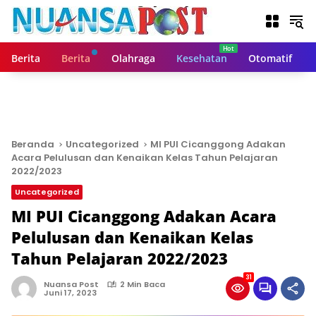
L
a
n
g
Berita
Berita
Olahraga
Kesehatan
Otomatif
s
u
n
g
k
e
Beranda
Uncategorized
MI PUI Cicanggong Adakan
k
Acara Pelulusan dan Kenaikan Kelas Tahun Pelajaran
o
2022/2023
n
Uncategorized
t
MI PUI Cicanggong Adakan Acara
e
n
Pelulusan dan Kenaikan Kelas
Tahun Pelajaran 2022/2023
31
Nuansa Post
2 Min Baca
Juni 17, 2023