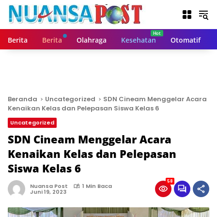
L
a
n
g
Berita
Berita
Olahraga
Kesehatan
Otomatif
s
u
n
g
k
e
Beranda
Uncategorized
SDN Cineam Menggelar Acara
k
Kenaikan Kelas dan Pelepasan Siswa Kelas 6
o
Uncategorized
n
t
SDN Cineam Menggelar Acara
e
Kenaikan Kelas dan Pelepasan
n
Siswa Kelas 6
58
Nuansa Post
1 Min Baca
Juni 19, 2023