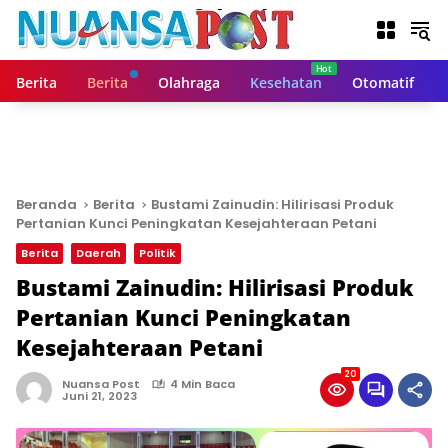
L
a
n
g
Berita
Berita
Olahraga
Kesehatan
Otomatif
s
u
n
g
k
e
Beranda
Berita
Bustami Zainudin: Hilirisasi Produk
k
Pertanian Kunci Peningkatan Kesejahteraan Petani
o
Berita
Daerah
Politik
n
t
Bustami Zainudin: Hilirisasi Produk
e
Pertanian Kunci Peningkatan
n
Kesejahteraan Petani
20
Nuansa Post
4 Min Baca
Juni 21, 2023