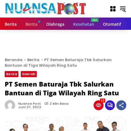
L
a
n
g
Berita
Berita
Olahraga
Kesehatan
Otomatif
s
u
n
g
k
e
Beranda
Berita
PT Semen Baturaja Tbk Salurkan
k
Bantuan di Tiga Wilayah Ring Satu
o
Berita
Daerah
n
t
PT Semen Baturaja Tbk Salurkan
e
Bantuan di Tiga Wilayah Ring Satu
n
23
Nuansa Post
2 Min Baca
Juni 27, 2023