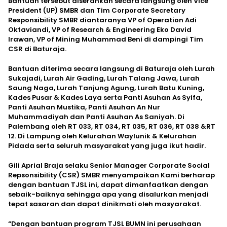
Bantuan tersebut diserahkan secara langsung oleh Vice
President (UP) SMBR dan Tim Corporate Secretary
Responsibility SMBR diantaranya VP of Operation Adi
Oktaviandi, VP of Research & Engineering Eko David
Irawan, VP of Mining Muhammad Beni di dampingi Tim
CSR di Baturaja.
Bantuan diterima secara langsung di Baturaja oleh Lurah
Sukajadi, Lurah Air Gading, Lurah Talang Jawa, Lurah
Saung Naga, Lurah Tanjung Agung, Lurah Batu Kuning,
Kades Pusar & Kades Laya serta Panti Asuhan As Syifa,
Panti Asuhan Mustika, Panti Asuhan An Nur
Muhammadiyah dan Panti Asuhan As Saniyah. Di
Palembang oleh RT 033, RT 034, RT 035, RT 036, RT 038 &RT
12. Di Lampung oleh Kelurahan Waylunik & Kelurahan
Pidada serta seluruh masyarakat yang juga ikut hadir.
Gili Aprial Braja selaku Senior Manager Corporate Social
Repsonsibility (CSR) SMBR menyampaikan Kami berharap
dengan bantuan TJSL ini, dapat dimanfaatkan dengan
sebaik-baiknya sehingga apa yang disalurkan menjadi
tepat sasaran dan dapat dinikmati oleh masyarakat.
“Dengan bantuan program TJSL BUMN ini perusahaan