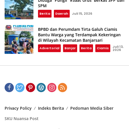
Diduga “Pungli” #Saat Urus Berkas SPP dan
SPM
Berita
Daerah
Juli 15, 2026
BPBD dan Perumdam Tirta Galuh Ciamis
Bantu Warga yang Terdampak Kekeringan
di Wilayah Kecamatan Banjarsari
Juli 13,
Advertorial
Banjar
Berita
Ciamis
2026
Privacy Policy
Indeks Berita
Pedoman Media Siber
SKU Nuansa Post