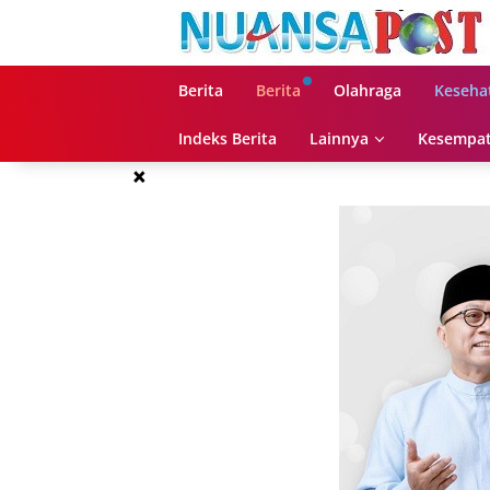
Langsung
ke
konten
Berita
Berita
Olahraga
Keseha
Indeks Berita
Lainnya
Kesempat
×