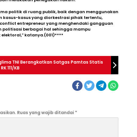
rama politik di ruang publik, baik dengan menggunakan
 kasus-kasus yang diorkestrasi pihak tertentu,
a conflict entrepreneur yang menghendaki gangguan
politisasi berbagai hal sehingga mampu
 elektoral,” katanya.(001)****
lima TNI Berangkatkan Satgas Pamtas Statis
RK 111/KB
asikan.
Ruas yang wajib ditandai
*