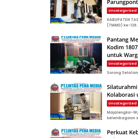
Parungpon
Uncategorized
KABUPATEN TAS
(TMMD) ke-129
Pantang Me
Kodim 1807
untuk Warg
Uncategorized
Sorong Selata
Silaturahmi
Kolaborasi
Uncategorized
Majalengka–NU
kelembagaan s
Perkuat Ke