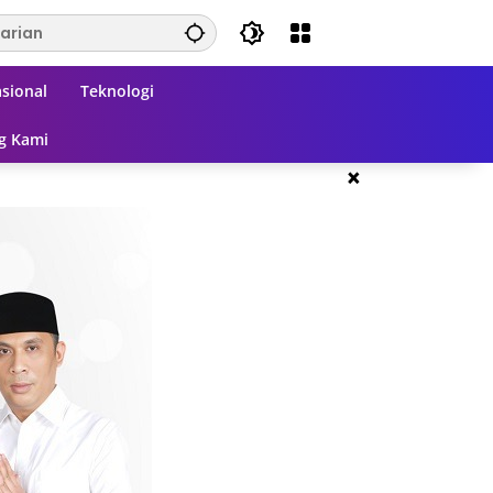
sional
Teknologi
g Kami
×