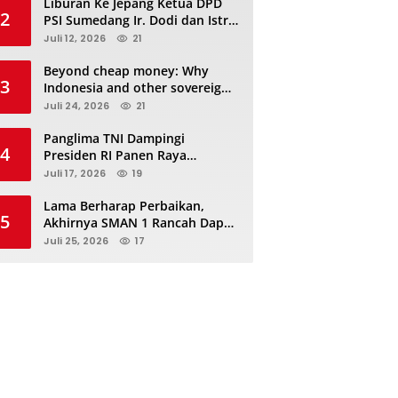
Liburan Ke Jepang Ketua DPD
2
PSI Sumedang Ir. Dodi dan Istri
Kibarkan Bendera PSI “Jangan
Juli 12, 2026
21
Habis Manis Sepah Di Buang”
Beyond cheap money: Why
3
Indonesia and other sovereigns
are turning to panda bonds
Juli 24, 2026
21
Panglima TNI Dampingi
4
Presiden RI Panen Raya
Terpadu TNI, Perkuat
Juli 17, 2026
19
Ketahanan Pangan Nasional
Lama Berharap Perbaikan,
5
Akhirnya SMAN 1 Rancah Dapat
Revitalisasi dan Kini Sedang
Juli 25, 2026
17
Proses Pengerjaan