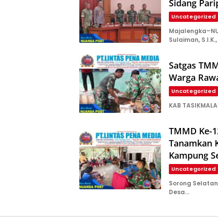
Sidang Par
Uncategorized
Majalengka–NU
Sulaiman, S.I.K.,
Satgas TMM
Warga Rawa
Uncategorized
KAB TASIKMALAY
TMMD Ke-12
Tanamkan K
Kampung S
Uncategorized
Sorong Selata
Desa…