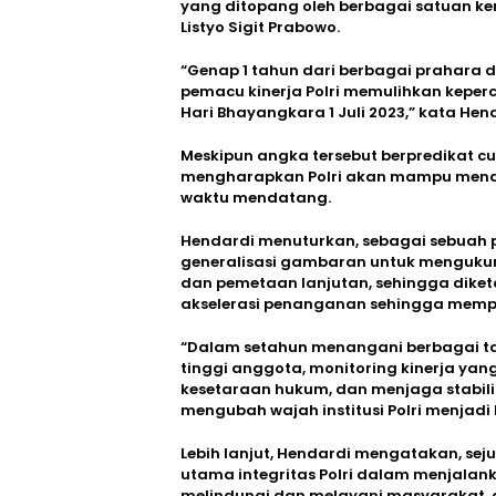
yang ditopang oleh berbagai satuan ker
Listyo Sigit Prabowo.
“Genap 1 tahun dari berbagai prahara di
pemacu kinerja Polri memulihkan keperc
Hari Bhayangkara 1 Juli 2023,” kata Hen
Meskipun angka tersebut berpredikat c
mengharapkan Polri akan mampu mendor
waktu mendatang.
Hendardi menuturkan, sebagai sebuah 
generalisasi gambaran untuk mengukur s
dan pemetaan lanjutan, sehingga diket
akselerasi penanganan sehingga memp
“Dalam setahun menangani berbagai ta
tinggi anggota, monitoring kinerja yan
kesetaraan hukum, dan menjaga stabil
mengubah wajah institusi Polri menjadi l
Lebih lanjut, Hendardi mengatakan, sej
utama integritas Polri dalam menjala
melindungi dan melayani masyarakat,