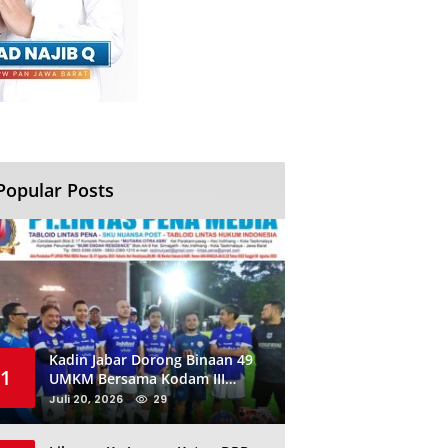
Popular Posts
Kadin Jabar Dorong Binaan 49
1
UMKM Bersama Kodam III
Siliwangi Sambil Nobar Final
Juli 20, 2026
29
Piala Dunia, Akan Ada Investor
Baru di Jabar