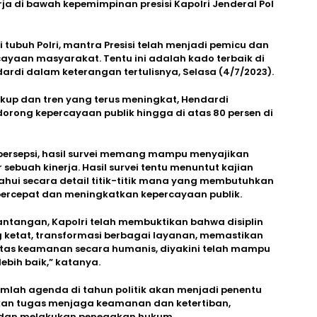
ja di bawah kepemimpinan presisi Kapolri Jenderal Pol
 tubuh Polri, mantra Presisi telah menjadi pemicu dan
ayaan masyarakat. Tentu ini adalah kado terbaik di
dardi dalam keterangan tertulisnya, Selasa (4/7/2023).
ukup dan tren yang terus meningkat, Hendardi
ong kepercayaan publik hingga di atas 80 persen di
persepsi, hasil survei memang mampu menyajikan
ebuah kinerja. Hasil survei tentu menuntut kajian
ahui secara detail titik-titik mana yang membutuhkan
ercepat dan meningkatkan kepercayaan publik.
ntangan, Kapolri telah membuktikan bahwa disiplin
g ketat, transformasi berbagai layanan, memastikan
itas keamanan secara humanis, diyakini telah mampu
ebih baik,” katanya.
umlah agenda di tahun politik akan menjadi penentu
nkan tugas menjaga keamanan dan ketertiban,
 dan melakukan penegakan hukum.